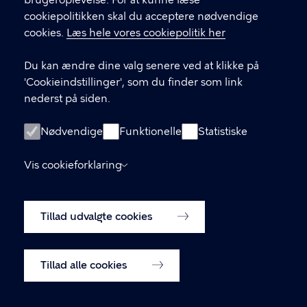
brugeroplevelse. For at kunne læse
GENVEJE
cookiepolitikken skal du acceptere nødvendige
cookies.
Læs hele vores cookiepolitik her
Hvis du vil klage
Du kan ændre dine valg senere ved at klikke på
Digital Post
'Cookieindstillinger', som du finder som link
Databeskyttelse
nederst på siden.
Job
Nødvendige
Funktionelle
Statistiske
Tilgængelighedserklæring
Vis cookieforklaring
Om hjemmesiden
English
Cookiepolitik
Tillad udvalgte cookies
Cookieindstillinger
Tillad alle cookies