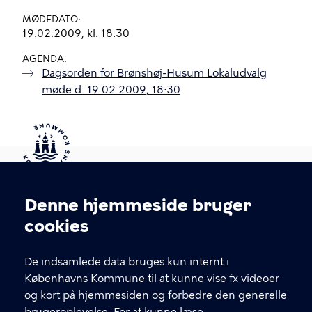
MØDEDATO
19.02.2009, kl. 18:30
AGENDA
Dagsorden for Brønshøj-Husum Lokaludvalg
møde d. 19.02.2009, 18:30
Kontakt Københavns Kommune
Denne hjemmeside bruger
Cookieindstillinger
cookies
T
33 66 33 66
l
Find andre kontakter her
f
De indsamlede data bruges kun internt i
.
Københavns Kommune til at kunne vise fx videoer
CVR-nummer
64942212
og kort på hjemmesiden og forbedre den generelle