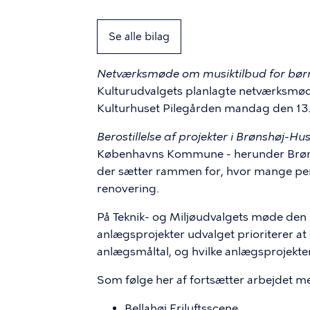
Se alle bilag
Netværksmøde om musiktilbud for bør
Kulturudvalgets planlagte netværksmød
Kulturhuset Pilegården mandag den 13. m
Berostillelse af projekter i Brønshøj-H
Københavns Kommune - herunder Brønshø
der sætter rammen for, hvor mange pe
renovering.
På Teknik- og Miljøudvalgets møde den 29
anlægsprojekter udvalget prioriterer a
anlægsmåltal, og hvilke anlægsprojekter
Som følge her af fortsætter arbejdet m
Bellahøj Friluftsscene