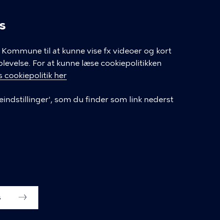
s
linger
Kommune til at kunne vise fx videoer og kort
velse. For at kunne læse cookiepolitikken
GENVEJE
 cookiepolitik her
eindstillinger', som du finder som link nederst
Hvis du vil klage
Databeskyttelse
Tilgængelighedserklæring
English
Cookieindstillinger
s