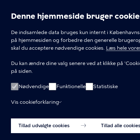
Denne hjemmeside bruger cookie
Cookieindstil
De indsamlede data bruges kun internt i Københavns 
på hjemmesiden og forbedre den generelle brugerople
Kontakt Københavns Kommune
skal du acceptere nødvendige cookies.
Læs hele vores
T
33 66 33 66
Du kan ændre dine valg senere ved at klikke på 'Cooki
l
på siden.
Find andre kontakter her
f
.
CVR-nummer
64942212
Nødvendige
Funktionelle
Statistiske
Vis cookieforklaring
Tillad udvalgte cookies
Tillad alle cookie