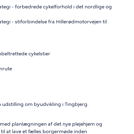
egi - forbedrede cykelforhold i det nordlige og
gi - stiforbindelse fra Hillerødmotorvejen til
beltrettede cykelstier
mrute
n udstilling om byudvikling i Tingbjerg.
ng med planlægningen af det nye plejehjem og
til at lave et fælles borgermøde inden