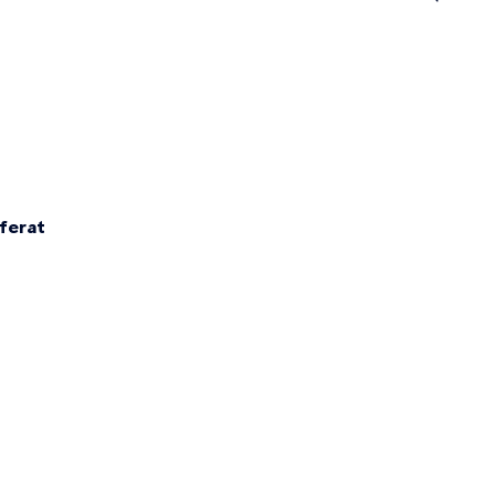
n
ferat