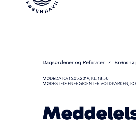
Gå
til
hovedindhold
Dagsordener og Referater
Brønshø
Du
MØDEDATO: 16.05.2019, KL. 18:30
MØDESTED: ENERGICENTER VOLDPARKEN, K
er
Meddelel
her