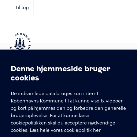
Til top
Kontakt Københavns Kommune
Denne hjemmeside bruger
Cookieindstillinger
cookies
T
33 66 33 66
l
Find andre kontakter her
f
De indsamlede data bruges kun internt i
.
Københavns Kommune til at kunne vise fx videoer
CVR-nummer
64942212
og kort på hjemmesiden og forbedre den generelle
brugeroplevelse. For at kunne læse
GENVEJE
cookiepolitikken skal du acceptere nødvendige
cookies.
Læs hele vores cookiepolitik her
Hvis du vil klage