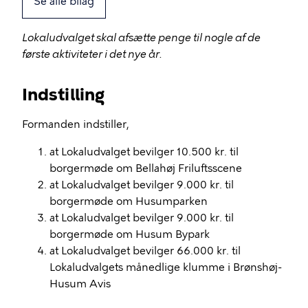
Se alle bilag
Lokaludvalget skal afsætte penge til nogle af de
første aktiviteter i det nye år.
Indstilling
Formanden indstiller,
at Lokaludvalget bevilger 10.
500 kr
. til
borgermøde om Bellahøj Friluftsscene
at Lokaludvalget bevilger 9.
000 kr
. til
borgermøde om
Husumparken
at Lokaludvalget bevilger 9.
000 kr
. til
borgermøde om Husum Bypark
at Lokaludvalget bevilger 66.
000 kr
. til
Lokaludvalgets månedlige klumme i Brønshøj-
Husum Avis