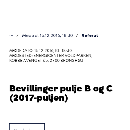
Gå
til
hovedindhold
⋯
Møde d. 15.12.2016, 18:30
Referat
Du
er
MØDEDATO: 15.12.2016, KL. 18:30
MØDESTED: ENERGICENTER VOLDPARKEN,
her
KOBBELVÆNGET 65, 2700 BRØNSHØJ
Bevillinger pulje B og C
(2017-puljen)