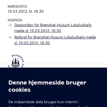
MØDEDATO
15.03.2012, kl. 18:30
AGENDA
Dagsorden for Brønshøj-Husum Lokaludvalg
møde d. 15.03.2012, 18:30
Referat for Brønshøj-Husum Lokaludvalg møde
d. 15.03.2012, 18:30
Kontakt Københavns Kommune
Denne hjemmeside bruger
Cookieindstillinger
cookies
T
33 66 33 66
l
Find andre kontakter her
f
De indsamlede data bruges kun internt i
.