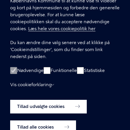
Københavns Kommune til at kunne vise fx videoer
CVR-nummer
64942212
og kort på hjemmesiden og forbedre den generelle
brugeroplevelse. For at kunne læse
GENVEJE
cookiepolitikken skal du acceptere nødvendige
cookies.
Læs hele vores cookiepolitik her
Hvis du vil klage
Du kan ændre dine valg senere ved at klikke på
Digital Post
'Cookieindstillinger', som du finder som link
Databeskyttelse
nederst på siden.
Job
Nødvendige
Funktionelle
Statistiske
Tilgængelighedserklæring
Vis cookieforklaring
Om hjemmesiden
English
Cookiepolitik
Tillad udvalgte cookies
Cookieindstillinger
Tillad alle cookies