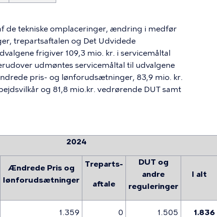
af de tekniske omplaceringer, ændring i medfør
er, trepartsaftalen og Det Udvidede
dvalgene frigiver 109,3 mio. kr. i servicemåltal
erudover udmøntes servicemåltal til udvalgene
ndrede pris- og lønforudsætninger, 83,9 mio. kr.
bejdsvilkår og 81,8 mio.kr. vedrørende DUT samt
2024
DUT og
Treparts-
Ændrede Pris og
andre
I alt
lønforudsætninger
aftale
reguleringer
1.359
0
1.505
1.836