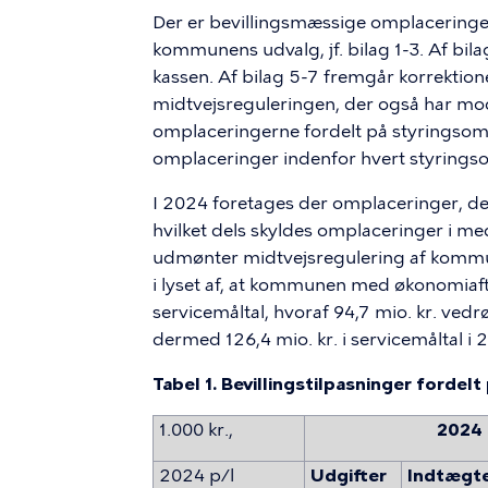
Der er bevillingsmæssige omplaceringe
kommunens udvalg, jf. bilag 1-3. Af b
kassen. Af bilag 5-7 fremgår korrekti
midtvejsreguleringen, der også har mod
omplaceringerne fordelt på styringsomr
omplaceringer indenfor hvert styringsom
I 2024 foretages der omplaceringer, der
hvilket dels skyldes omplaceringer i m
udmønter midtvejsregulering af kommu
i lyset af, at kommunen med økonomiaftal
servicemåltal, hvoraf 94,7 mio. kr. vedr
dermed 126,4 mio. kr. i servicemåltal i 
Tabel 1. Bevillingstilpasninger fordelt
1.000 kr.,
2024
2024 p/l
Udgifter
Indtægt