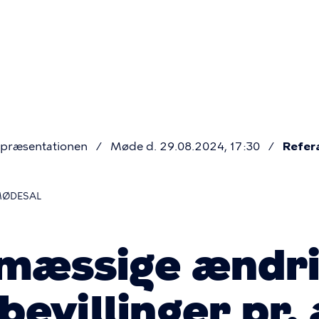
Primær
navigatio
præsentationen
Møde d. 29.08.2024, 17:30
Refer
MØDESAL
smæssige ændr
evillinger pr.