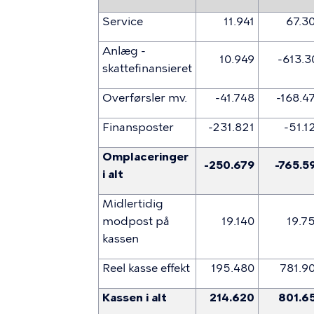
Service
11.941
67.3
Anlæg -
10.949
-613.3
skattefinansieret
Overførsler mv.
-41.748
-168.4
Finansposter
-231.821
-51.1
Omplaceringer
-250.679
-765.5
i alt
Midlertidig
modpost på
19.140
19.7
kassen
Reel kasse effekt
195.480
781.9
Kassen i alt
214.620
801.6