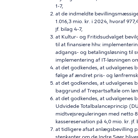
1-7,
at de indmeldte bevillingsmæssig
1.016,3 mio. kr. i 2024, hvoraf 977,
jf. bilag 4-7,
at Kultur- og Fritidsudvalget bevil
til at finansiere hhv. implementer
adgangs- og betalingsløsning til 
implementering af IT-løsningen om 
at det godkendes, at udvalgenes 
følge af ændret pris- og lønfremskr
at det godkendes, at udvalgenes 
baggrund af Trepartsaftale om løn o
at det godkendes, at udvalgenes
Udvidede Totalbalanceprincip (DU
midtvejsreguleringen med netto 84
kassereservation på 4,0 mio. kr. jf. 
at tidligere afsat anlægsbevilling 
stenkanter om de Indre Søer bliver