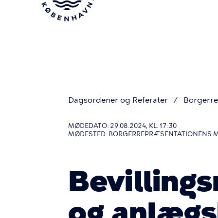
Gå
til
hovedindhold
Dagsordener og Referater
Borgerre
Du
MØDEDATO: 29.08.2024, KL. 17:30
MØDESTED: BORGERREPRÆSENTATIONENS 
er
Bevilling
her
og anlægsb