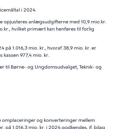
icemåltal i 2024.
e opjusteres anlægsudgifterne med 10,9 mio.kr.
., hvilket primært kan henføres til forlig
å 1.016,3 mio. kr., hvoraf 38,9 mio. kr. er
es kassen 977,4 mio. kr.
er til Børne- og Ungdomsudvalget, Teknik- og
e omplaceringer og konverteringer mellem
r, på 1.016,3 mio. kr. i 2024 godkendes, jf. bilag