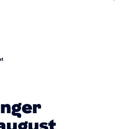
n
at
inger
 august