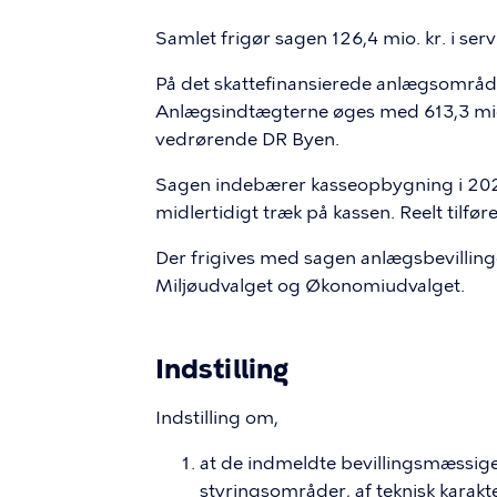
Samlet frigør sagen 126,4 mio. kr. i serv
På det skattefinansierede anlægsområd
Anlægsindtægterne øges med 613,3 mio.kr
vedrørende DR Byen.
Sagen indebærer kasseopbygning i 2024 p
midlertidigt træk på kassen. Reelt tilfør
Der frigives med sagen anlægsbevilling
Miljøudvalget og Økonomiudvalget.
Indstilling
Indstilling om,
at de indmeldte bevillingsmæssig
styringsområder, af teknisk karakte