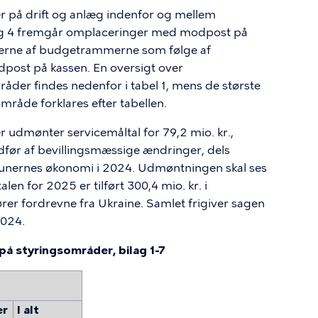
r på drift og anlæg indenfor og mellem
ilag 4 fremgår omplaceringer med modpost på
onerne af budgetrammerne som følge af
post på kassen. En oversigt over
åder findes nedenfor i tabel 1, mens de største
råde forklares efter tabellen.
 udmønter servicemåltal for 79,2 mio. kr.,
edfør af bevillingsmæssige ændringer, dels
nernes økonomi i 2024. Udmøntningen skal ses
en for 2025 er tilført 300,4 mio. kr. i
ører fordrevne fra Ukraine. Samlet frigiver sagen
2024.
 på styringsområder, bilag 1-7
er
I alt