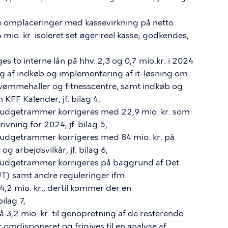
e omplaceringer med kassevirkning på netto
4 mio. kr. isoleret set øger reel kasse, godkendes,
ges to interne lån på hhv. 2,3 og 0,7 mio.kr. i 2024
ing af indkøb og implementering af it-løsning om
svømmehaller og fitnesscentre, samt indkøb og
KFF Kalender, jf. bilag 4,
budgetrammer korrigeres med 22,9 mio. kr. som
ivning for 2024, jf. bilag 5,
budgetrammer korrigeres med 84 mio. kr. på
g arbejdsvilkår, jf. bilag 6,
 budgetrammer korrigeres på baggrund af Det
T) samt andre reguleringer ifm.
,2 mio. kr., dertil kommer der en
bilag 7,
på 3,2 mio. kr. til genopretning af de resterende
 omdisponeret og frigives til en analyse af