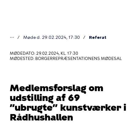
Gå
til
hovedindhold
⋯
Møde d. 29.02.2024, 17:30
Referat
Du
er
MØDEDATO: 29.02.2024, KL. 17:30
MØDESTED: BORGERREPRÆSENTATIONENS MØDESAL
her
Medlemsforslag om
udstilling af 69
”ubrugte” kunstværker i
Rådhushallen