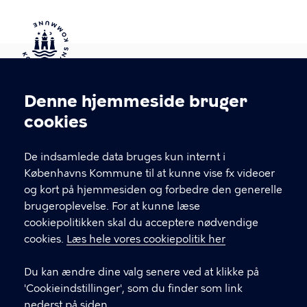
Kontakt Københavns Kommune
Denne hjemmeside bruger
Cookieindstillinger
cookies
T
33 66 33 66
l
Find andre kontakter her
f
De indsamlede data bruges kun internt i
.
Københavns Kommune til at kunne vise fx videoer
CVR-nummer
64942212
og kort på hjemmesiden og forbedre den generelle
brugeroplevelse. For at kunne læse
GENVEJE
cookiepolitikken skal du acceptere nødvendige
cookies.
Læs hele vores cookiepolitik her
Hvis du vil klage
Du kan ændre dine valg senere ved at klikke på
Digital Post
'Cookieindstillinger', som du finder som link
Databeskyttelse
nederst på siden.