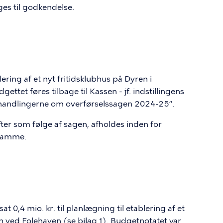
ges til godkendelse.
ering af et nyt fritidsklubhus på Dyren i
ettet føres tilbage til Kassen - jf. indstillingens
orhandlingerne om overførselssagen 2024-25”.
ter som følge af sagen, afholdes inden for
ramme.
 0,4 mio. kr. til planlægning til etablering af et
n ved Folehaven (se bilag 1). Budgetnotatet var