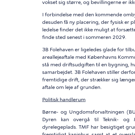
vokset sig større, og bevillingerne er ikk
I forbindelse med den kommende ombyg
desuden få ny placering, der fysisk er
ledelse finder det ikke muligt at forsæt
finde sted senest i sommeren 2029.
3B Folehaven er ligeledes glade for tilb
areallejeaftale med Københavns Kommun
stå med driftsudgiften til en bygning, hv
samarbejdet. 3B Folehaven stiller derfor
fremtidige drift, der strækker sig læn
aftale om leje af grunden.
Politisk handlerum
Børne- og Ungdomsforvaltningen (BUF
Dyren kan overgå til Teknik- og 
dyrelegeplads. TMF har besigtiget grund
fremtidigt kaninhus samt at et oversl