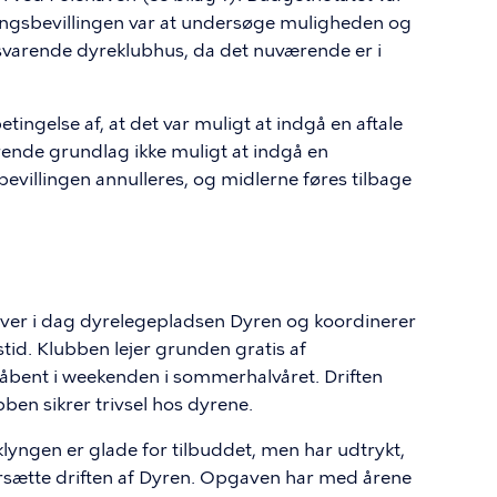
ningsbevillingen var at undersøge muligheden og
ssvarende dyreklubhus, da det nuværende er i
tingelse af, at det var muligt at indgå en aftale
rende grundlag ikke muligt at indgå en
bevillingen annulleres, og midlerne føres tilbage
iver i dag dyrelegepladsen Dyren og koordinerer
id. Klubben lejer grunden gratis af
r åbent i weekenden i sommerhalvåret. Driften
ben sikrer trivsel hos dyrene.
lyngen er glade for tilbuddet, men har udtrykt,
forsætte driften af Dyren. Opgaven har med årene