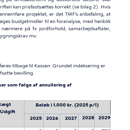
riften kan prisfastsættes korrekt (se bilag 2). Hvis
gennemføre projektet, er det TMF’s anbefaling, at
søges budgetmidler til en foranalyse, med henblik
e nærmere på fx jordforhold, samarbejdsaftaler,
ygningskrav mv.
føres tilbage til Kassen. Grundet indeksering er
satte bevilling.
er som følge af annullering af
tægt
Beløb i 1.000 kr. (2025 p/l)
/Udgift
2028
2029
2025
2026
2027