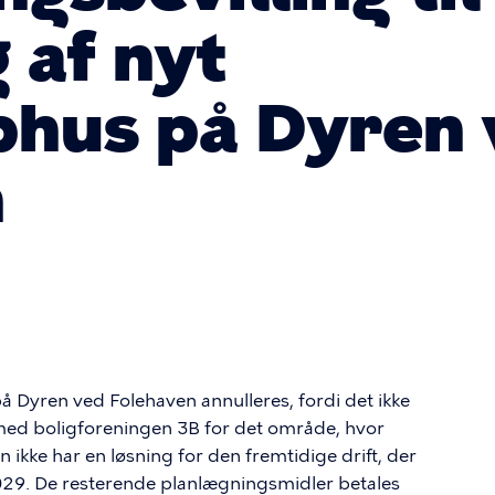
 af nyt
ubhus på Dyren
n
på Dyren ved Folehaven annulleres, fordi det ikke
t med boligforeningen 3B for det område, hvor
kke har en løsning for den fremtidige drift, der
29. De resterende planlægningsmidler betales