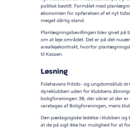
politisk bestilt. Formålet med planlæg
økonomien for opførelsen af et nyt tid
meget dårlig stand.
Planlægningsbevillingen blev givet på be
om at leje området. Det er på det nuvæ
areallejekontrakt, hvorfor planlægnings
til Kassen.
Løsning
Folehavens fritids- og ungdomsklub dr
dyreklubben uden for klubbens åbningst
boligforeningen 3B, der sikrer at der e
varetages af Boligforeningen, mens klub
Den pædagogiske ledelse i klubben og k
at de på sigt ikke har mulighed for at 