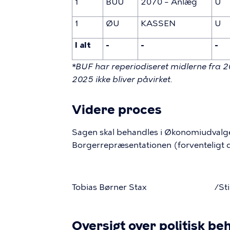
1
BUU
2070 – Anlæg
U
1
ØU
KASSEN
U
I alt
-
-
-
*BUF har reperiodiseret midlerne fra 2
2025 ikke bliver påvirket.
Videre proces
Sagen skal behandles i Økonomiudvalge
Borgerrepræsentationen (forventeligt 
Tobias Børner Stax /Sti An
Oversigt over politisk be