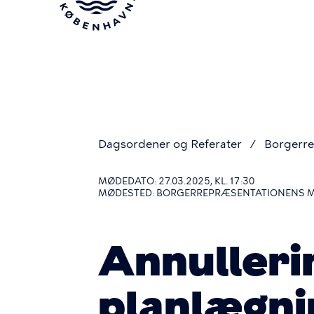
Gå
til
hovedindhold
Dagsordener og Referater
Borgerre
Du
MØDEDATO: 27.03.2025, KL. 17:30
MØDESTED: BORGERREPRÆSENTATIONENS 
er
Annulleri
her
planlægnin