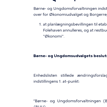
Børne- og Ungdomsforvaltningen indsti
over for Økonomiudvalget og Borgerre
at planlægningsbevillingen til etabl
Folehaven annulleres, og at restbudg
"Økonomi".
Børne- og Ungdomsudvalgets beslutn
Enhedslisten stillede ændringsfors
indstillingens 1. at-punkt:
”Børne- og Ungdomsforvaltningen (B
(BUU),