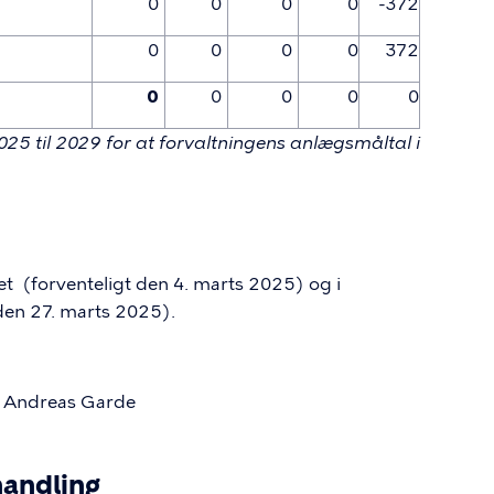
0
0
0
0
-372
0
0
0
0
372
0
0
0
0
0
025 til 2029 for at forvaltningens anlægsmåltal i
t (forventeligt den 4. marts 2025) og i
den 27. marts 2025).
dreas Garde
handling