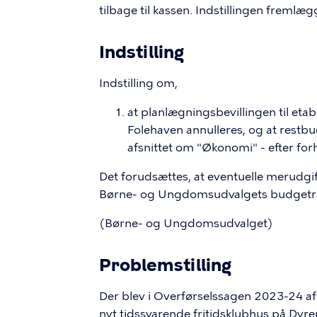
tilbage til kassen. Indstillingen fremlæg
Indstilling
Indstilling om,
at planlægningsbevillingen til etabl
Folehaven annulleres, og at restbudg
afsnittet om "Økonomi" - efter f
Det forudsættes, at eventuelle merudgif
Børne- og Ungdomsudvalgets budget
(Børne- og Ungdomsudvalget)
Problemstilling
Der blev i Overførselssagen 2023-24 afsat
nyt tidssvarende fritidsklubhus på Dyre