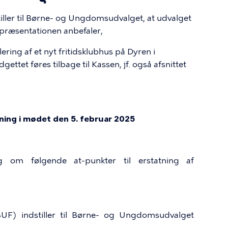
ller til Børne- og Ungdomsudvalget, at udvalget
præsentationen anbefaler,
ering af et nyt fritidsklubhus på Dyren i
ettet føres tilbage til Kassen, jf. også afsnittet
ing i mødet den 5. februar 2025
lag om følgende at-punkter til erstatning af
UF) indstiller til Børne- og Ungdomsudvalget