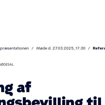
Primær
navigatio
præsentationen
Møde d. 27.03.2025, 17:30
Refer
MØDESAL
ng af
gsbevilling til