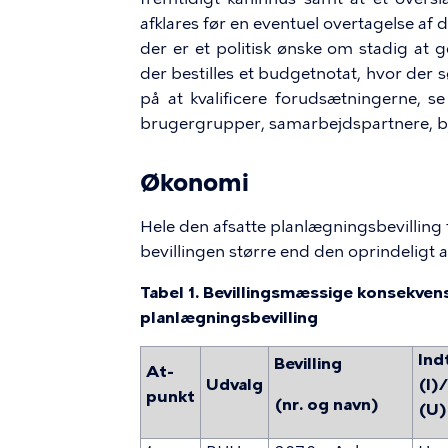
afklares før en eventuel overtagelse af d
der er et politisk ønske om stadig at 
der bestilles et budgetnotat, hvor der 
på at kvalificere forudsætningerne, s
brugergrupper, samarbejdspartnere, b
Økonomi
Hele den afsatte planlægningsbevilling 
bevillingen større end den oprindeligt af
Tabel 1. Bevillingsmæssige konsekvens
planlægningsbevilling
Ind
Bevilling
At-
Udvalg
(I)
punkt
(nr. og navn)
(U)