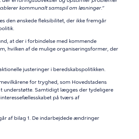
, der erfaringsudveksler og opsamler problemer
ablerer kommunalt samspil om løsninger.”
 den ønskede fleksibilitet, der ikke fremgår
litik.
und, at der i forbindelse med kommende
om, hvilken af de mulige organiseringsformer, der
tionelle justeringer i beredskabs­politikken.
ammevilkårene for tryghed, som Hovedstadens
 at understøtte. Samtidigt lægges der tydeligere
interessefællesskabet på tværs af
går af bilag 1. De indarbejdede ændringer