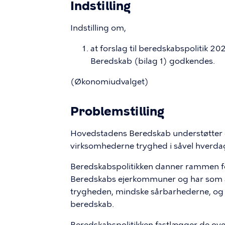
Indstilling
Indstilling om,
at forslag til beredskabspolitik 
Beredskab (bilag 1) godkendes.
(Økonomiudvalget)
Problemstilling
Hovedstadens Beredskab understøtter e
virksomhederne tryghed i såvel hverdag
Beredskabspolitikken danner rammen f
Beredskabs ejerkommuner og har som a
trygheden, mindske sårbarhederne, og 
beredskab.
Beredskabspolitikken fastlægger de o