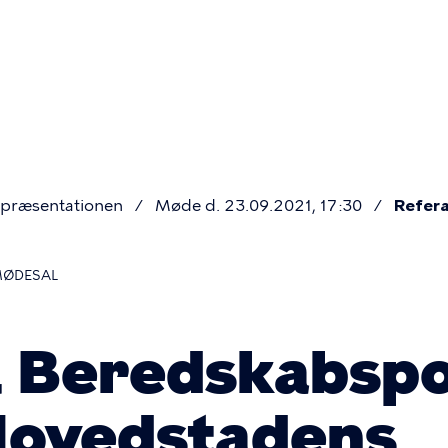
Primær
navigatio
præsentationen
Møde d. 23.09.2021, 17:30
Refera
MØDESAL
l Beredskabspo
Hovedstadens