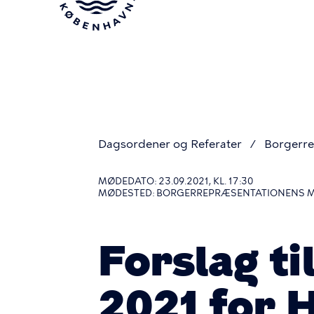
Gå
til
hovedindhold
Dagsordener og Referater
Borgerre
Du
MØDEDATO: 23.09.2021, KL. 17:30
MØDESTED: BORGERREPRÆSENTATIONENS 
er
Forslag ti
her
2021 for 