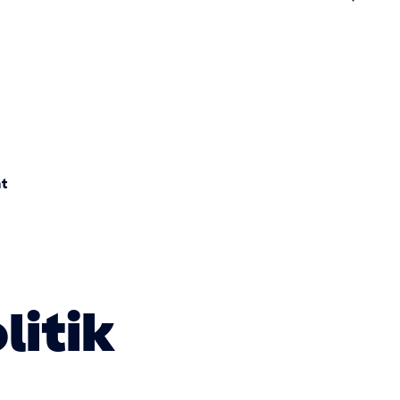
n
t
litik