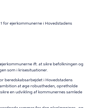
2021 for ejerkommunerne i Hovedstadens
jerkommunerne ift. at sikre befolkningen og
en som i krisesituationer.
or beredskabsarbejdet i Hovedstadens
mbition at øge robustheden, opretholde
sikre en udvikling af kommunernes samlede
verordnede rammer for den planlægnings- og