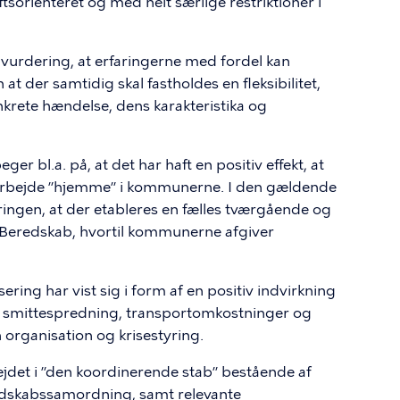
tsorienteret og med helt særlige restriktioner i
vurdering, at erfaringerne med fordel kan
t der samtidig skal fastholdes en fleksibilitet,
krete hændelse, dens karakteristika og
er bl.a. på, at det har haft en positiv effekt, at
arbejde ”hjemme” i kommunerne. I den gældende
ringen, at der etableres en fælles tværgående og
Beredskab, hvortil kommunerne afgiver
ing har vist sig i form af en positiv indvirkning
af smittespredning, transportomkostninger og
organisation og krisestyring.
ejdet i ”den koordinerende stab” bestående af
dskabssamordning, samt relevante