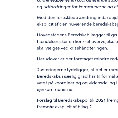
kunne etableres en koordinerende stab
og udfordringer for kommunerne og et
Med den foreslåede ændring indarbejdes
eksplicit af den nuværende beredskabspo
Hovedstadens Beredskab lægger til gr
hændelser sker en konkret overvejelse 
skal vælges ved krisehåndteringen.
Herudover er der foretaget mindre redak
Justeringerne tydeliggør, at det er r
Beredskabs i særlig grad har til formål
vægt på koordinering og vidensdeling i 
ejerkommunerne.
Forslag til Beredskabspolitik 2021 frem
fremgår eksplicit af bilag 2.