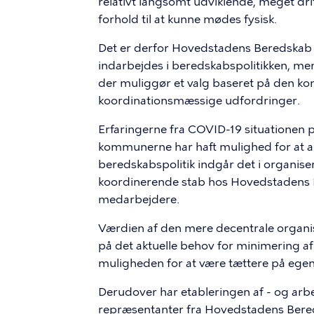
relativt langsomt udviklende, meget drif
forhold til at kunne mødes fysisk.
Det er derfor Hovedstadens Beredskab 
indarbejdes i beredskabspolitikken, men a
der muliggør et valg baseret på den kon
koordinationsmæssige udfordringer.
Erfaringerne fra COVID-19 situationen peg
kommunerne har haft mulighed for at 
beredskabspolitik indgår det i organise
koordinerende stab hos Hovedstadens 
medarbejdere.
Værdien af den mere decentrale organiser
på det aktuelle behov for minimering 
muligheden for at være tættere på egen 
Derudover har etableringen af - og arb
repræsentanter fra Hovedstadens Bere