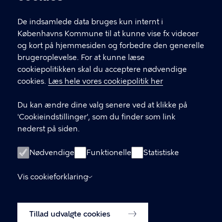
T
33 66 33 66
l
Find andre kontakter her
f
De indsamlede data bruges kun internt i
.
Københavns Kommune til at kunne vise fx videoer
CVR-nummer
64942212
og kort på hjemmesiden og forbedre den generelle
brugeroplevelse. For at kunne læse
GENVEJE
cookiepolitikken skal du acceptere nødvendige
cookies.
Læs hele vores cookiepolitik her
Hvis du vil klage
Du kan ændre dine valg senere ved at klikke på
Digital Post
'Cookieindstillinger', som du finder som link
Databeskyttelse
nederst på siden.
Job
Nødvendige
Funktionelle
Statistiske
Tilgængelighedserklæring
Vis cookieforklaring
Om hjemmesiden
English
Cookiepolitik
Tillad udvalgte cookies