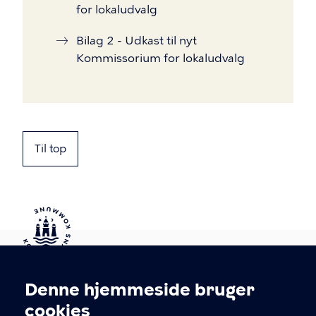
for lokaludvalg
Bilag 2 - Udkast til nyt
Kommissorium for lokaludvalg
Til top
Kontakt Københavns Kommune
Denne hjemmeside bruger
Cookieindstillinger
cookies