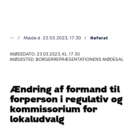
Gå
til
hovedindhold
⋯
Møde d. 23.03.2023, 17:30
Referat
Du
er
MØDEDATO: 23.03.2023, KL. 17:30
MØDESTED: BORGERREPRÆSENTATIONENS MØDESAL
her
Ændring af formand til
forperson i regulativ og
kommissorium for
lokaludvalg