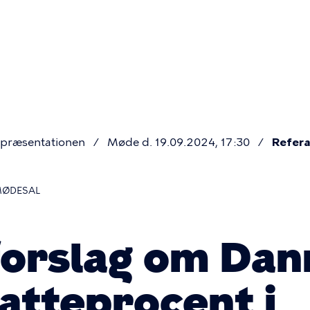
Primær
navigatio
præsentationen
Møde d. 19.09.2024, 17:30
Refera
MØDESAL
orslag om Da
atteprocent i