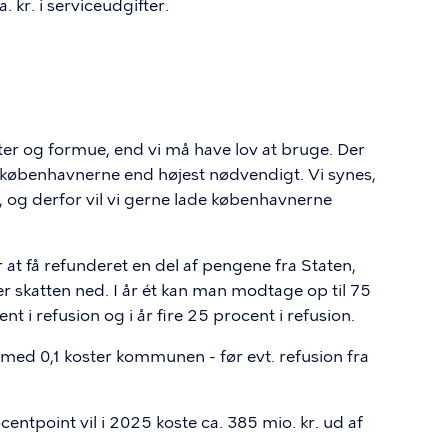
a. kr. i serviceudgifter.
er og formue, end vi må have lov at bruge. Der
 københavnerne end højest nødvendigt. Vi synes,
n, og derfor vil vi gerne lade københavnerne
at få refunderet en del af pengene fra Staten,
er skatten ned. I år ét kan man modtage op til 75
ent i refusion og i år fire 25 procent i refusion.
med 0,1 koster kommunen - før evt. refusion fra
entpoint vil i 2025 koste ca. 385 mio. kr. ud af