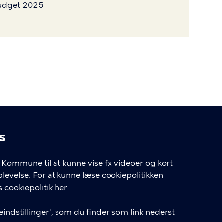
budget 2025
s
linger
Kommune til at kunne vise fx videoer og kort
velse. For at kunne læse cookiepolitikken
GENVEJE
 cookiepolitik her
eindstillinger', som du finder som link nederst
Hvis du vil klage