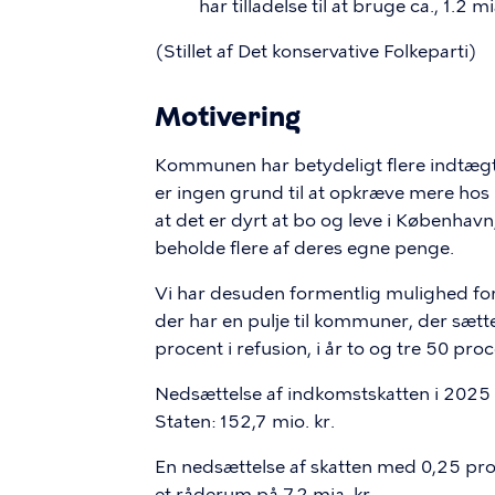
har tilladelse til at bruge ca., 1.2 mi
(Stillet af Det konservative Folkeparti)
Motivering
Kommunen har betydeligt flere indtægt
er ingen grund til at opkræve mere hos
at det er dyrt at bo og leve i Københav
beholde flere af deres egne penge.
Vi har desuden formentlig mulighed for 
der har en pulje til kommuner, der sætt
procent i refusion, i år to og tre 50 proc
Nedsættelse af indkomstskatten i 2025 
Staten: 152,7 mio. kr.
En nedsættelse af skatten med 0,25 proc
et råderum på 7,2 mia. kr.