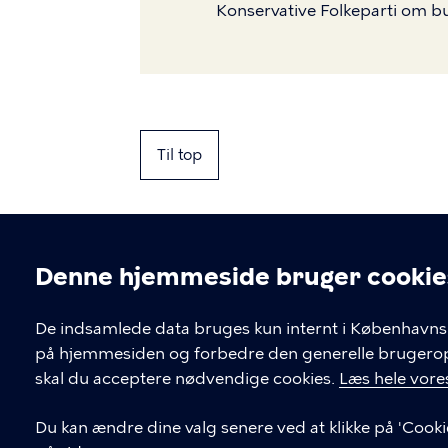
Konservative Folkeparti om 
Til top
Denne hjemmeside bruger cookie
Cookieindstil
De indsamlede data bruges kun internt i Københavns 
på hjemmesiden og forbedre den generelle brugerople
Kontakt Københavns Kommune
skal du acceptere nødvendige cookies.
Læs hele vores
T
33 66 33 66
Du kan ændre dine valg senere ved at klikke på 'Cooki
l