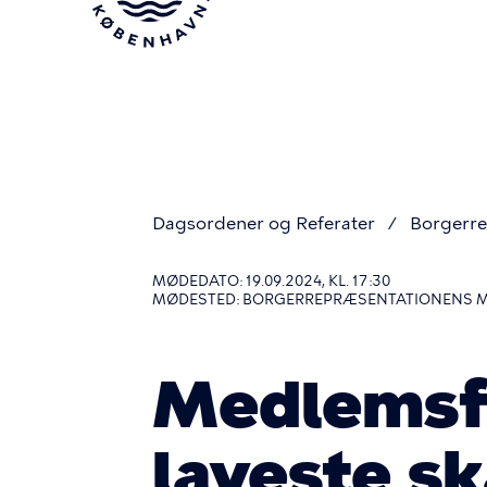
Gå
til
hovedindhold
Dagsordener og Referater
Borgerre
Du
MØDEDATO: 19.09.2024, KL. 17:30
MØDESTED: BORGERREPRÆSENTATIONENS 
er
Medlemsf
her
laveste sk