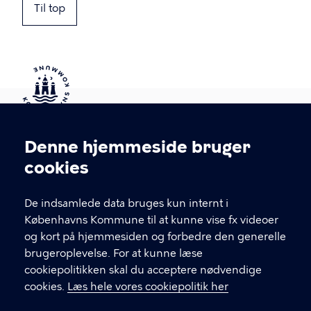
Til top
Kontakt Københavns Kommune
Denne hjemmeside bruger
Cookieindstillinger
cookies
T
33 66 33 66
l
Find andre kontakter her
f
De indsamlede data bruges kun internt i
.
Københavns Kommune til at kunne vise fx videoer
CVR-nummer
64942212
og kort på hjemmesiden og forbedre den generelle
brugeroplevelse. For at kunne læse
GENVEJE
cookiepolitikken skal du acceptere nødvendige
cookies.
Læs hele vores cookiepolitik her
Hvis du vil klage