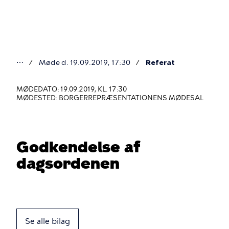
Gå
til
hovedindhold
⋯
Møde d. 19.09.2019, 17:30
Referat
Du
er
MØDEDATO: 19.09.2019, KL. 17:30
MØDESTED: BORGERREPRÆSENTATIONENS MØDESAL
her
Godkendelse af
dagsordenen
Se alle bilag