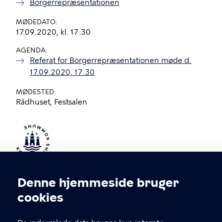
Borgerrepræsentationen
MØDEDATO
17.09.2020, kl. 17:30
AGENDA
Referat for Borgerrepræsentationen møde d.
17.09.2020, 17:30
MØDESTED
Rådhuset, Festsalen
Kontakt Københavns Kommune
Denne hjemmeside bruger
Cookieindstillinger
cookies
T
33 66 33 66
l
Find andre kontakter her