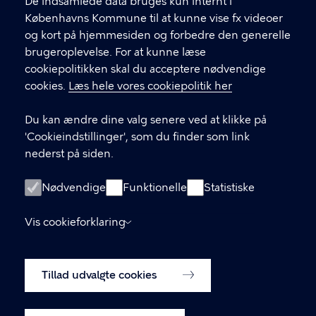
f
De indsamlede data bruges kun internt i
.
Københavns Kommune til at kunne vise fx videoer
CVR-nummer
64942212
og kort på hjemmesiden og forbedre den generelle
brugeroplevelse. For at kunne læse
GENVEJE
cookiepolitikken skal du acceptere nødvendige
cookies.
Læs hele vores cookiepolitik her
Hvis du vil klage
Du kan ændre dine valg senere ved at klikke på
Digital Post
'Cookieindstillinger', som du finder som link
Databeskyttelse
nederst på siden.
Job
Nødvendige
Funktionelle
Statistiske
Tilgængelighedserklæring
Vis cookieforklaring
Om hjemmesiden
English
Cookiepolitik
Tillad udvalgte cookies
Cookieindstillinger