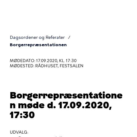
Gå
til
hovedindhold
Dagsordener og Referater
Du
Borgerrepræsentationen
er
MØDEDATO: 17.09.2020, KL. 17:30
her
MØDESTED: RÅDHUSET, FESTSALEN
Borgerrepræsentatione
n møde d. 17.09.2020,
17:30
UDVALG