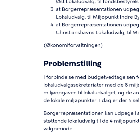
Øst Lokaludvalg, til fondsbestyre
at Borgerrepræsentationen udpeger
Lokaludvalg, til Miljøpunkt Indre B
at Borgerrepræsentationen udpeger 
Christianshavns Lokaludvalg, til M
(Økonomiforvaltningen)
Problemstilling
I forbindelse med budgetvedtagelsen f
lokaludvalgssekretariater med de 8 milj
miljøopgaven til lokaludvalget, og de and
de lokale miljøpunkter. I dag er der 4 s
Borgerrepræsentationen kan udpege i al
støttende lokaludvalg til de 4 miljøpu
valgperiode.