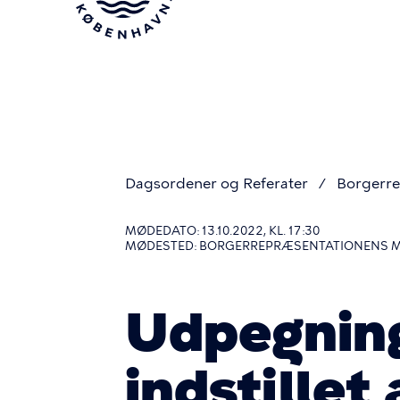
Gå
til
hovedindhold
Dagsordener og Referater
Borgerre
Du
MØDEDATO: 13.10.2022, KL. 17:30
MØDESTED: BORGERREPRÆSENTATIONENS 
er
Udpegnin
her
indstillet