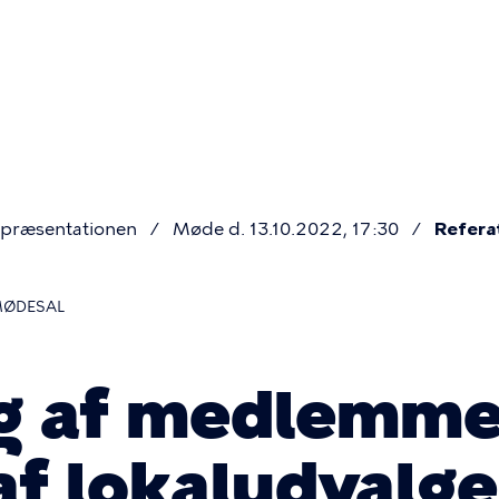
Primær
navigatio
præsentationen
Møde d. 13.10.2022, 17:30
Refera
MØDESAL
g af medlemme
 af lokaludvalge