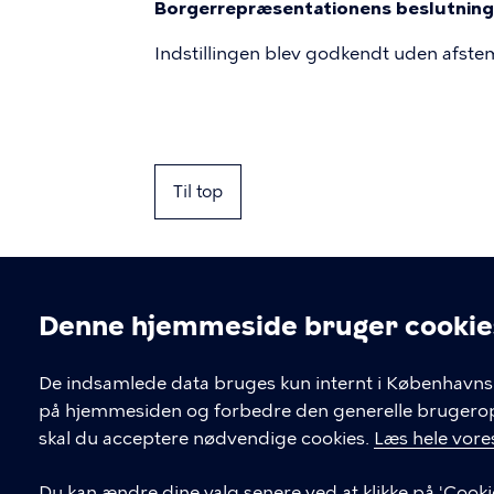
Borgerrepræsentationens beslutning 
Indstillingen blev godkendt uden afste
Til top
Denne hjemmeside bruger cookie
Cookieindstil
De indsamlede data bruges kun internt i Københavns 
på hjemmesiden og forbedre den generelle brugerople
Kontakt Københavns Kommune
skal du acceptere nødvendige cookies.
Læs hele vores
T
33 66 33 66
Du kan ændre dine valg senere ved at klikke på 'Cooki