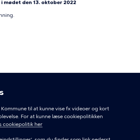
i mødet den 13. oktober 2022
mning.
s
linger
Kommune til at kunne vise fx videoer og kort
velse. For at kunne læse cookiepolitikken
GENVEJE
 cookiepolitik her
eindstillinger', som du finder som link nederst