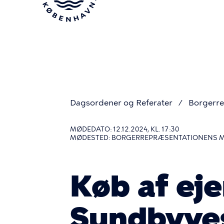
Gå
til
hovedindhold
Dagsordener og Referater
Borgerre
Du
MØDEDATO: 12.12.2024, KL. 17:30
MØDESTED: BORGERREPRÆSENTATIONENS 
er
Køb af ej
her
Sundbyve