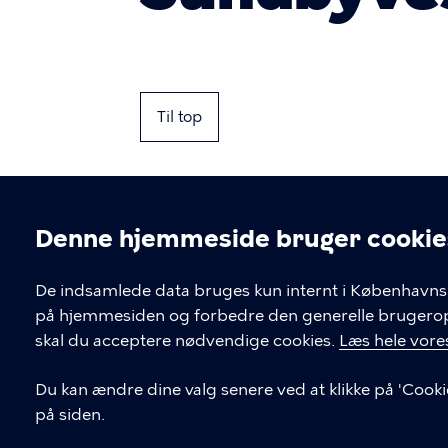
Til top
Denne hjemmeside bruger cookie
Cookieindstil
De indsamlede data bruges kun internt i Københavns 
på hjemmesiden og forbedre den generelle brugerople
Kontakt Københavns Kommune
skal du acceptere nødvendige cookies.
Læs hele vores
T
33 66 33 66
Du kan ændre dine valg senere ved at klikke på 'Cooki
l
på siden.
Find andre kontakter her
f
.