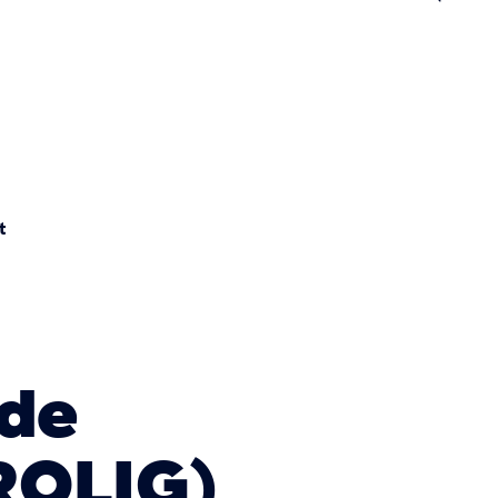
n
t
nde
ROLIG)