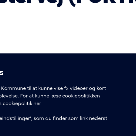
s
linger
Kommune til at kunne vise fx videoer og kort
velse. For at kunne læse cookiepolitikken
GENVEJE
 cookiepolitik her
eindstillinger', som du finder som link nederst
Hvis du vil klage
Databeskyttelse