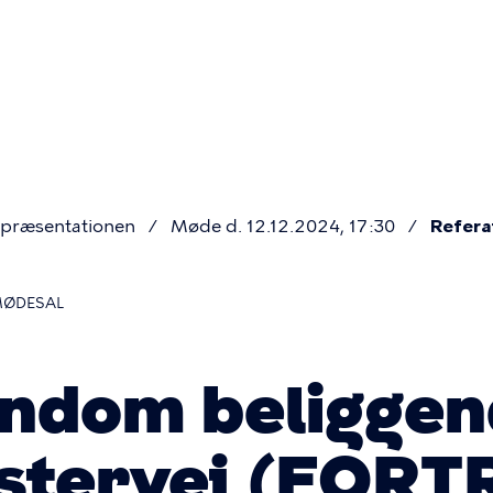
Primær
navigatio
præsentationen
Møde d. 12.12.2024, 17:30
Refera
MØDESAL
endom beligge
stervej (FORT