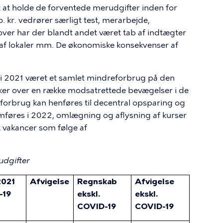
t at holde de forventede merudgifter inden for
kr. vedrører særligt test, merarbejde,
over har der blandt andet været tab af indtægter
af lokaler mm. De økonomiske konsekvenser af
r i 2021 været et samlet mindreforbrug på den
kker over en række modsatrettede bevægelser i de
eforbrug kan henføres til decentral opsparing og
emføres i 2022, omlægning og aflysning af kurser
 vakancer som følge af
udgifter
2021
Afvigelse
Regnskab
Afvigelse
-19
ekskl.
ekskl.
COVID-19
COVID-19