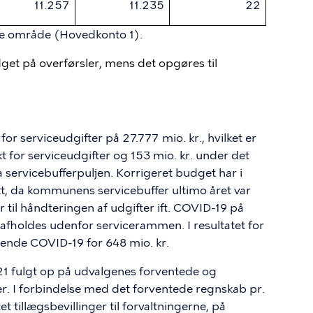
11.257
11.235
22
de område (
Hovedkonto
1).
dget på overførsler, mens det opgøres til
or serviceudgifter på 27.777 mio. kr., hvilket er
 for serviceudgifter og 153 mio. kr. under det
a servicebufferpuljen. Korrigeret budget har i
, da kommunens servicebuffer ultimo året var
er til håndteringen af udgifter ift. COVID-19 på
afholdes udenfor servicerammen. I resultatet for
ende COVID-19 for 648 mio. kr.
21 fulgt op på udvalgenes forventede og
r. I forbindelse med det forventede regnskab pr.
tillægsbevillinger til forvaltningerne, på