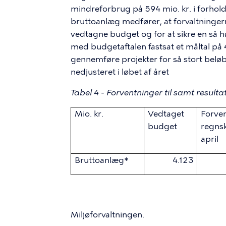
mindreforbrug på 594 mio. kr. i forhol
bruttoanlæg medfører, at forvaltningern
vedtagne budget og for at sikre en så h
med budgetaftalen fastsat et måltal på 4
gennemføre projekter for så stort belø
nedjusteret i løbet af året
Tabel 4 - Forventninger til samt resulta
Mio. kr.
Vedtaget
Forve
budget
regns
april
Bruttoanlæg*
4.123
* Opgjort eksklusiv det takstfinansiere
Miljøforvaltningen.