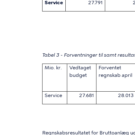
Service
27.791
Det fremgår af tabel 3, at udvalgene sa
mio. kr. i forbindelse med forventet re
er 140 mio. kr. lavere, svarende til 0,5 p
Tabel 3 - Forventninger til samt resulta
Mio. kr.
Vedtaget
Forventet
budget
regnskab april
Service
27.681
28.013
Bruttoanlæg
Regnskabsresultatet for Bruttoanlæg udvi