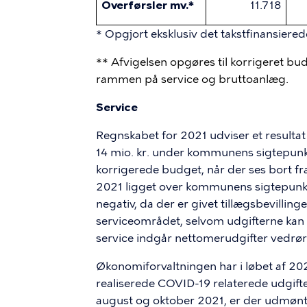
Overførsler mv.*
11.718
* Opgjort eksklusiv det takstfinansiere
** Afvigelsen opgøres til korrigeret bu
rammen på service og bruttoanlæg.
Service
Regnskabet for 2021 udviser et resultat f
14 mio. kr. under kommunens sigtepunkt
korrigerede budget, når der ses bort fr
2021 ligget over kommunens sigtepunkt
negativ, da der er givet tillægsbevilling
serviceområdet, selvom udgifterne kan 
service indgår nettomerudgifter vedrør
Økonomiforvaltningen har i løbet af 20
realiserede COVID-19 relaterede udgifte
august og oktober 2021, er der udmøntet 