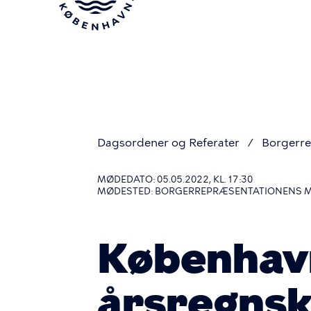
Gå
til
hovedindhold
Dagsordener og Referater
Borgerre
Du
MØDEDATO: 05.05.2022, KL. 17:30
MØDESTED: BORGERREPRÆSENTATIONENS 
er
Københav
her
årsregnsk