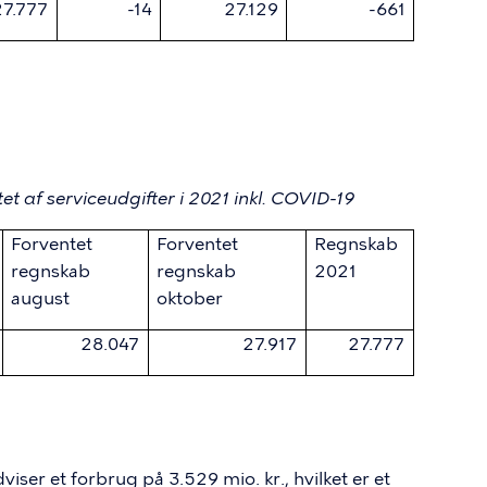
27.777
-14
27.129
-661
mlet set forventede et forbrug i 2021 på 27.917
gnskab pr. oktober 2021. Det realiserede forbrug
ct., end forventet pr. oktober 2021.
tet af serviceudgifter i 2021 inkl. COVID-19
Forventet
Forventet
Regnskab
regnskab
regnskab
2021
august
oktober
28.047
27.917
27.777
ser et forbrug på 3.529 mio. kr., hvilket er et