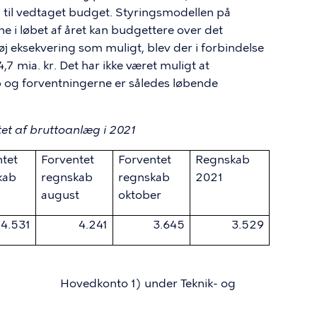
d til vedtaget budget. Styringsmodellen på
e i løbet af året kan budgettere over det
øj eksekvering som muligt, blev der i forbindelse
,7 mia. kr. Det har ikke været muligt at
b og forventningerne er således løbende
tet af bruttoanlæg i 2021
ntet
Forventet
Forventet
Regnskab
kab
regnskab
regnskab
2021
august
oktober
4.531
4.241
3.645
3.529
de område (
Hovedkonto
1) under Teknik- og