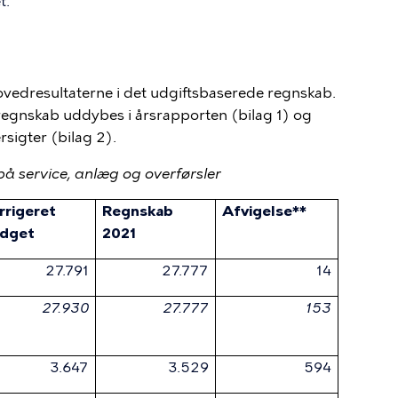
t.
vedresultaterne i det udgiftsbaserede regnskab.
egnskab uddybes i årsrapporten (bilag 1) og
rsigter (bilag 2).
på service, anlæg og overførsler
rrigeret
Regnskab
Afvigelse**
dget
2021
27.791
27.777
14
27.930
27.777
153
3.647
3.529
594