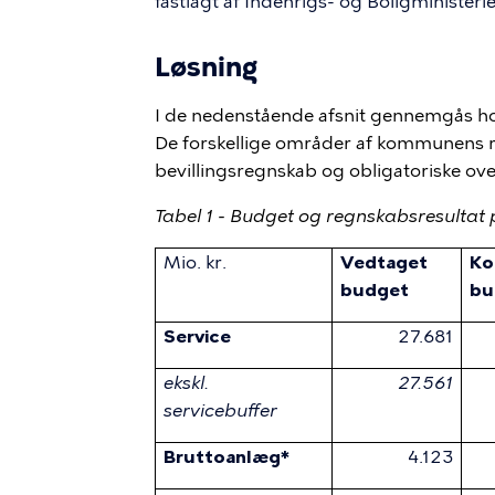
fastlagt af Indenrigs- og Boligministerie
Løsning
I de nedenstående afsnit gennemgås ho
De forskellige områder af kommunens r
bevillingsregnskab og obligatoriske ove
Tabel 1 - Budget og regnskabsresultat 
Mio. kr.
Vedtaget
Ko
budget
bu
Service
27.681
ekskl.
27.561
servicebuffer
Bruttoanlæg*
4.123