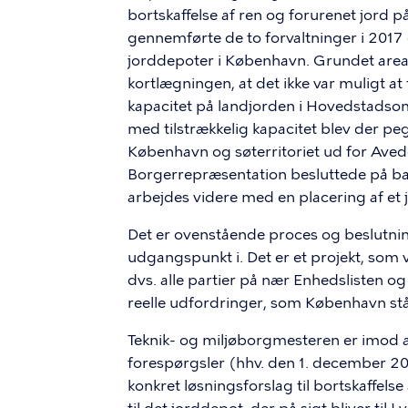
bortskaffelse af ren og forurenet jord 
gennemførte de to forvaltninger i 2017 
jorddepoter i København. Grundet areal
kortlægningen, at det ikke var muligt at
kapacitet på landjorden i Hovedstadso
med tilstrækkelig kapacitet blev der peg
København og søterritoriet ud for Aved
Borgerrepræsentation besluttede på bag
arbejdes videre med en placering af et
Det er ovenstående proces og beslutni
udgangspunkt i. Det er et projekt, som v
dvs. alle partier på nær Enhedslisten og
reelle udfordringer, som København står
Teknik- og miljøborgmesteren er imod 
forespørgsler (hhv. den 1. december 202
konkret løsningsforslag til bortskaffels