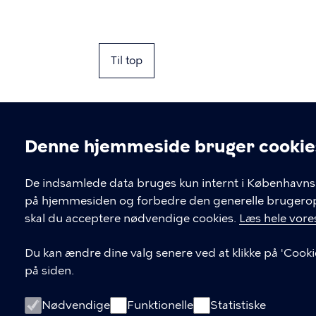
Til top
Denne hjemmeside bruger cookie
Cookieindstil
De indsamlede data bruges kun internt i Københavns 
på hjemmesiden og forbedre den generelle brugerople
Kontakt Københavns Kommune
skal du acceptere nødvendige cookies.
Læs hele vores
T
33 66 33 66
Du kan ændre dine valg senere ved at klikke på 'Cooki
l
på siden.
Find andre kontakter her
f
.
CVR-nummer
64942212
Nødvendige
Funktionelle
Statistiske