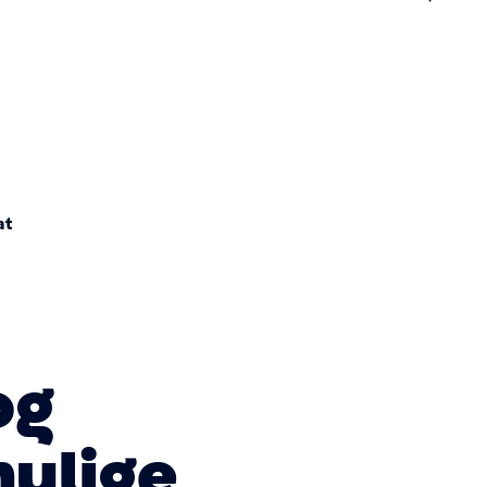
n
at
og
ulige