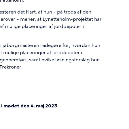
Lynetteholm.
teren det klart, at hun – på trods af den
erover – mener, at Lynetteholm-projektet har
af mulige placeringer af jorddepoter i
iljøborgmesteren redegøre for, hvordan hun
f mulige placeringer af jorddepoter i
ennemført, samt hvilke løsningsforslag hun
ra Trekroner.
i mødet den 4. maj 2023