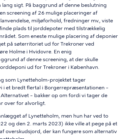
på lang sigt. På baggrund af denne beslutning
en screening af 26 mulige placeringer af
anvendelse, miljøforhold, fredninger mv., viste
 finde plads til jorddepoter med tilstrækkelig
mrådet. Som eneste mulige placering af deponier
et på søterritoriet ud for Trekroner ved
øre Holme i Hvidovre. En enig
grund af denne screening, at der skulle
 jorddeponi ud for Trekroner i København.
ng som Lynetteholm-projektet tager
i i et bredt flertal i Borgerrepræsentationen –
 Alternativet – bakker op om fordi vi tager de
 over for alvorligt.
anlægget af Lynetteholm, men hun har ved to
2 og den 2. marts 2023) ikke ville at pege på et
e af overskudsjord, der kan fungere som alternativ