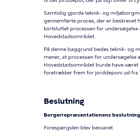
til det jorddepot, der på sigt bliver til 
Samtidig gjorde teknik- og miljøborgmes
gennemførte proces, der er beskrevet h
kortsluttet processen for undersøgelse 
Hovedstadsområdet.
På denne baggrund bedes teknik- og m
mener, at processen for undersøgelse a
Hovedstadsområdet burde have været g
foretrækker frem for jorddeponi ud f
Beslutning
Borgerrepræsentationens beslutning 
Forespørgslen blev besvaret.