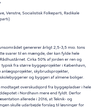
?
ve, Venstre, Socialistisk Folkeparti, Radikale
parti)
nsområdet genererer årligt 2,5-3,5 mio. tons
tte svarer til en mængde, der kan fylde hele
 Rådhustårnet. Cirka 50% af jorden er ren og
typisk fra større byggeprojekter i København,
nlægsprojekter, skybrudsprojekter,
 skolebyggerier og byggeri af almene boliger.
 modtaget overskudsjord fra byggepladser i hele
depotet i Nordhavn mere end fyldt. Derfor
entation allerede i 2016, at Teknik- og
gen skulle udarbejde forslag til løsninger for