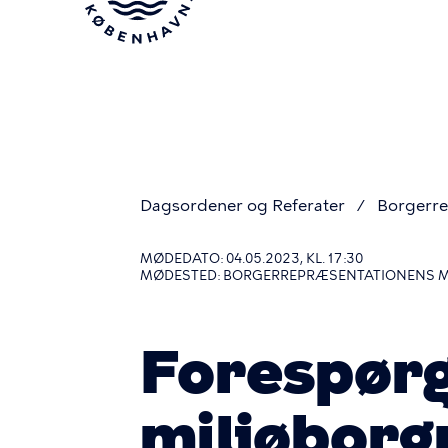
Gå
til
hovedindhold
Dagsordener og Referater
Borgerre
Du
MØDEDATO: 04.05.2023, KL. 17:30
MØDESTED: BORGERREPRÆSENTATIONENS 
er
Forespørgs
her
miljøborg