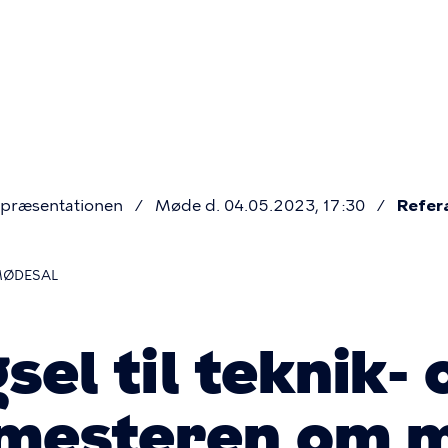
Primær
navigatio
præsentationen
Møde d. 04.05.2023, 17:30
Refer
MØDESAL
el til teknik- 
mesteren om m