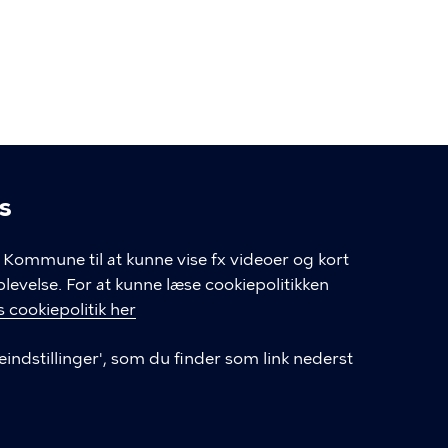
s
linger
Kommune til at kunne vise fx videoer og kort
velse. For at kunne læse cookiepolitikken
GENVEJE
 cookiepolitik her
eindstillinger', som du finder som link nederst
Hvis du vil klage
Databeskyttelse
Tilgængelighedserklæring