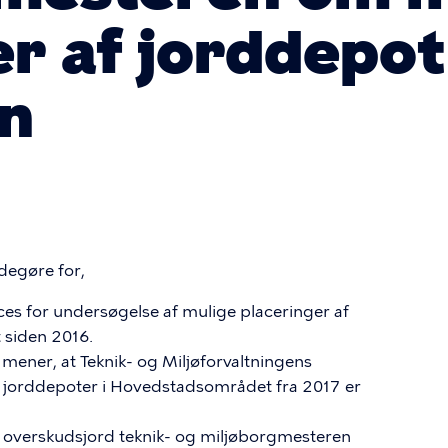
r af jorddepot 
n
degøre for,
ces for undersøgelse af mulige placeringer af
 siden 2016.
ener, at Teknik- og Miljøforvaltningens
f jorddepoter i Hovedstadsområdet fra 2017 er
af overskudsjord teknik- og miljøborgmesteren