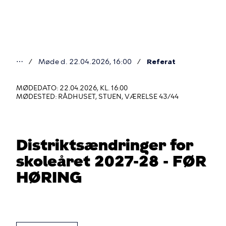
Gå
til
hovedindhold
⋯
Møde d. 22.04.2026, 16:00
Referat
Du
er
MØDEDATO: 22.04.2026, KL. 16:00
MØDESTED: RÅDHUSET, STUEN, VÆRELSE 43/44
her
Distriktsændringer for
skoleåret 2027-28 - FØR
HØRING