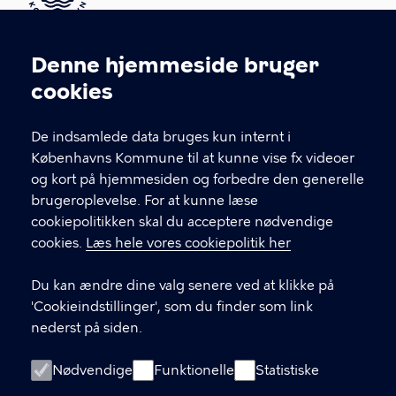
Kontakt Københavns Kommune
Denne hjemmeside bruger
Cookieindstillinger
cookies
T
33 66 33 66
l
Find andre kontakter her
f
De indsamlede data bruges kun internt i
.
Københavns Kommune til at kunne vise fx videoer
CVR-nummer
64942212
og kort på hjemmesiden og forbedre den generelle
brugeroplevelse. For at kunne læse
GENVEJE
cookiepolitikken skal du acceptere nødvendige
cookies.
Læs hele vores cookiepolitik her
Hvis du vil klage
Du kan ændre dine valg senere ved at klikke på
Digital Post
'Cookieindstillinger', som du finder som link
Databeskyttelse
nederst på siden.
Job
Nødvendige
Funktionelle
Statistiske
Tilgængelighedserklæring