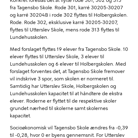
Konkret foreslås det at flytte rode 301, 302 og 313
fra Tagensbo Skole. Rode 301, karré 30205-30207
og karré 30204B i rode 302 flyttes til Holbergskolen.
Rode. Rode 302, eksklusive karré 30205-30207,
flyttes til Utterslev Skole, mens rode 313 flyttes til
Lundehusskolen.
Med forslaget flyttes 19 elever fra Tagensbo Skole. 10
elever flyttes til Utterslev Skole, 3 elever til
Lundehusskolen og 6 elever til Holbergskolen. Med
forslaget forventes det, at Tagensbo Skole fremover
vil indskrive 3 spor, som skolen er normeret til.
Samtidig har Utterslev Skole, Holbergskolen og
Lundehusskolen kapacitet til at håndtere de ekstra
elever. Roderne er flyttet til de respektive skoler
grundet nærhed til skolerne samt skolernes
kapacitet.
Socioøkonomisk vil Tagensbo Skole ændres fra -0,39
til -0,28, hvor 0 er byens gennemsnit. For Utterslev