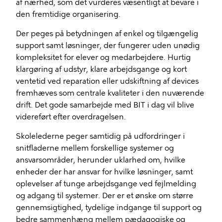
af nærhed, som det vurderes væsentligt at bevare i
den fremtidige organisering.
Der peges på betydningen af enkel og tilgængelig
support samt løsninger, der fungerer uden unødig
kompleksitet for elever og medarbejdere. Hurtig
klargøring af udstyr, klare arbejdsgange og kort
ventetid ved reparation eller udskiftning af devices
fremhæves som centrale kvaliteter i den nuværende
drift. Det gode samarbejde med BIT i dag vil blive
videreført efter overdragelsen.
Skolelederne peger samtidig på udfordringer i
snitfladerne mellem forskellige systemer og
ansvarsområder, herunder uklarhed om, hvilke
enheder der har ansvar for hvilke løsninger, samt
oplevelser af tunge arbejdsgange ved fejlmelding
og adgang til systemer. Der er et ønske om større
gennemsigtighed, tydelige indgange til support og
bedre sammenhæng mellem pædagogiske og