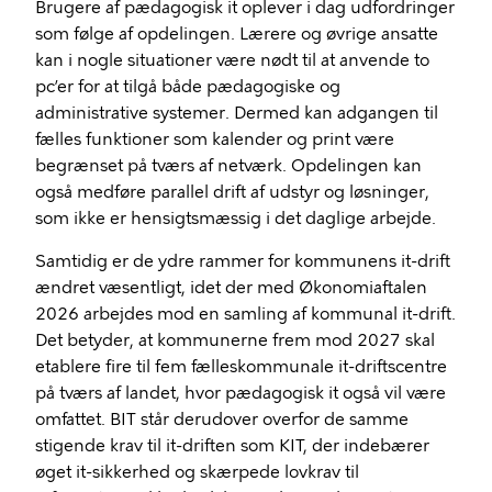
Brugere af pædagogisk it oplever i dag udfordringer
som følge af opdelingen. Lærere og øvrige ansatte
kan i nogle situationer være nødt til at anvende to
pc’er for at tilgå både pædagogiske og
administrative systemer. Dermed kan adgangen til
fælles funktioner som kalender og print være
begrænset på tværs af netværk. Opdelingen kan
også medføre parallel drift af udstyr og løsninger,
som ikke er hensigtsmæssig i det daglige arbejde.
Samtidig er de ydre rammer for kommunens it-drift
ændret væsentligt, idet der med Økonomiaftalen
2026 arbejdes mod en samling af kommunal it-drift.
Det betyder, at kommunerne frem mod 2027 skal
etablere fire til fem fælleskommunale it-driftscentre
på tværs af landet, hvor pædagogisk it også vil være
omfattet. BIT står derudover overfor de samme
stigende krav til it-driften som KIT, der indebærer
øget it-sikkerhed og skærpede lovkrav til