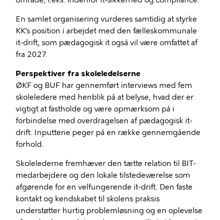
område, f.eks. indenfor it-sikkerhed og compliance.
En samlet organisering vurderes samtidig at styrke
KK’s position i arbejdet med den fælleskommunale
it-drift, som pædagogisk it også vil være omfattet af
fra 2027.
Perspektiver fra skoleledelserne
ØKF og BUF har gennemført interviews med fem
skoleledere med henblik på at belyse, hvad der er
vigtigt at fastholde og være opmærksom på i
forbindelse med overdragelsen af pædagogisk it-
drift. Inputtene peger på en række gennemgående
forhold.
Skolelederne fremhæver den tætte relation til BIT-
medarbejdere og den lokale tilstedeværelse som
afgørende for en velfungerende it-drift. Den faste
kontakt og kendskabet til skolens praksis
understøtter hurtig problemløsning og en oplevelse