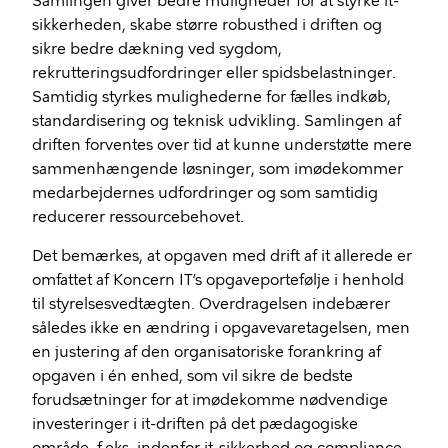
Samlingen giver bedre muligheder for at styrke it-
sikkerheden, skabe større robusthed i driften og
sikre bedre dækning ved sygdom,
rekrutteringsudfordringer eller spidsbelastninger.
Samtidig styrkes mulighederne for fælles indkøb,
standardisering og teknisk udvikling. Samlingen af
driften forventes over tid at kunne understøtte mere
sammenhængende løsninger, som imødekommer
medarbejdernes udfordringer og som samtidig
reducerer ressourcebehovet.
Det bemærkes, at opgaven med drift af it allerede er
omfattet af Koncern IT’s opgaveportefølje i henhold
til styrelsesvedtægten. Overdragelsen indebærer
således ikke en ændring i opgavevaretagelsen, men
en justering af den organisatoriske forankring af
opgaven i én enhed, som vil sikre de bedste
forudsætninger for at imødekomme nødvendige
investeringer i it-driften på det pædagogiske