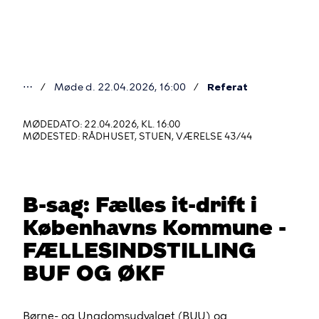
Gå
til
hovedindhold
⋯
Møde d. 22.04.2026, 16:00
Referat
Du
er
MØDEDATO: 22.04.2026, KL. 16:00
MØDESTED: RÅDHUSET, STUEN, VÆRELSE 43/44
her
B-sag: Fælles it-drift i
Københavns Kommune -
FÆLLESINDSTILLING
BUF OG ØKF
Børne- og Ungdomsudvalget (BUU) og