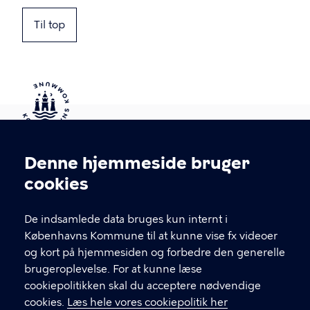
Til top
Kontakt Københavns Kommune
Denne hjemmeside bruger
Cookieindstillinger
cookies
T
33 66 33 66
l
Find andre kontakter her
f
De indsamlede data bruges kun internt i
.
Københavns Kommune til at kunne vise fx videoer
CVR-nummer
64942212
og kort på hjemmesiden og forbedre den generelle
brugeroplevelse. For at kunne læse
GENVEJE
cookiepolitikken skal du acceptere nødvendige
cookies.
Læs hele vores cookiepolitik her