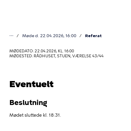
Gå
til
hovedindhold
⋯
Møde d. 22.04.2026, 16:00
Referat
Du
er
MØDEDATO: 22.04.2026, KL. 16:00
MØDESTED: RÅDHUSET, STUEN, VÆRELSE 43/44
her
Eventuelt
Beslutning
Mødet sluttede kl. 18:31.