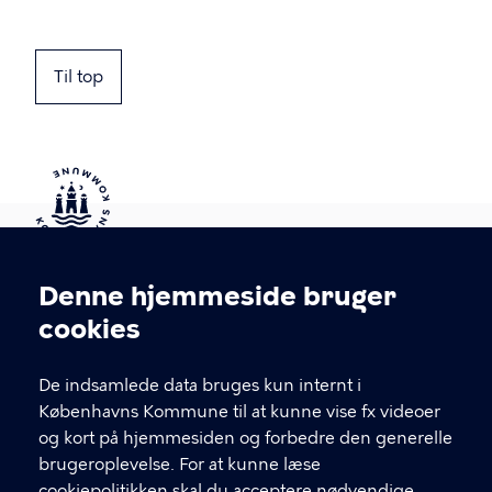
Til top
Kontakt Københavns Kommune
Denne hjemmeside bruger
Cookieindstillinger
cookies
T
33 66 33 66
l
Find andre kontakter her
f
De indsamlede data bruges kun internt i
.
Københavns Kommune til at kunne vise fx videoer
CVR-nummer
64942212
og kort på hjemmesiden og forbedre den generelle
brugeroplevelse. For at kunne læse
GENVEJE
cookiepolitikken skal du acceptere nødvendige