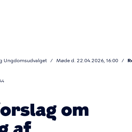
Primær
navigatio
og Ungdomsudvalget
Møde d. 22.04.2026, 16:00
R
44
orslag om
g af