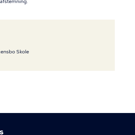
afstemning.
gensbo Skole
s