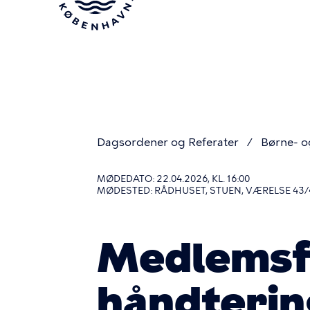
Gå
til
hovedindhold
Dagsordener og Referater
Børne- 
Du
MØDEDATO: 22.04.2026, KL. 16:00
MØDESTED: RÅDHUSET, STUEN, VÆRELSE 43/
er
Medlemsf
her
håndterin