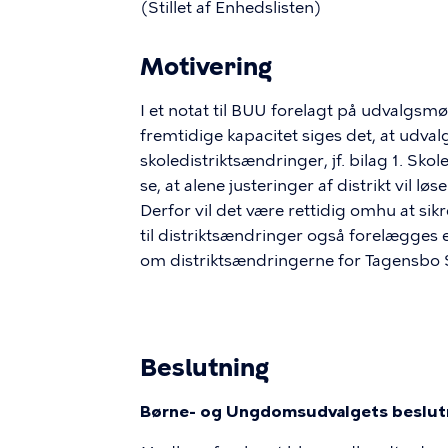
(Stillet af Enhedslisten)
Motivering
I et notat til BUU forelagt på udvalg
fremtidige kapacitet siges det, at udvalg
skoledistriktsændringer, jf. bilag 1. Sko
se, at alene justeringer af distrikt vil
Derfor vil det være rettidig omhu at sik
til distriktsændringer også forelægges et
om distriktsændringerne for Tagensbo 
Beslutning
Børne- og Ungdomsudvalgets beslutni