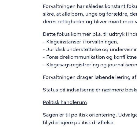
Forvaltningen har således konstant fokus
sikre, at alle børn, unge og forældre, de
deres rettigheder og bliver mødt med v
Dette fokus kommer bl.a. til udtryk i i
- Klageinstanser i forvaltningen,
- Juridisk understøttelse og undervisni
- Forældrekommunikation og konfliktn
- Klagesagsregistrering og journaliseri
Forvaltningen drager løbende læring af d
Status på indsatserne er nærmere beskre
Politisk handlerum
Sagen er til politisk orientering. Udval
til yderligere politisk drøftelse.