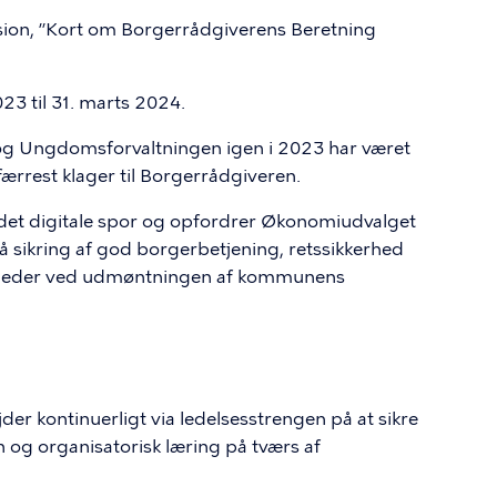
rsion, ”Kort om Borgerrådgiverens Beretning
23 til 31. marts 2024.
 og Ungdomsforvaltningen igen i 2023 har været
færrest klager til Borgerrådgiveren.
 det digitale spor og opfordrer Økonomiudvalget
på sikring af god borgerbetjening, retssikkerhed
somheder ved udmøntningen af kommunens
r kontinuerligt via ledelsesstrengen på at sikre
n og organisatorisk læring på tværs af