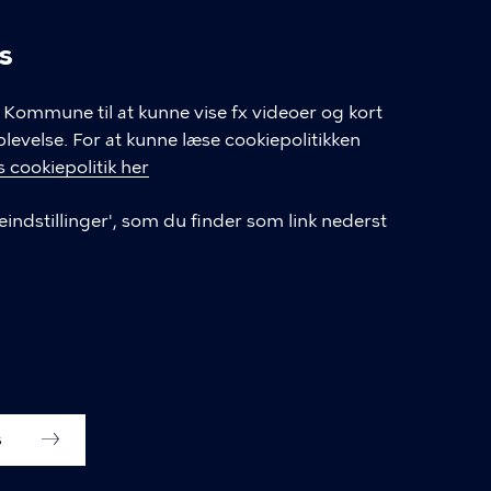
s
linger
Kommune til at kunne vise fx videoer og kort
velse. For at kunne læse cookiepolitikken
GENVEJE
 cookiepolitik her
eindstillinger', som du finder som link nederst
Hvis du vil klage
Databeskyttelse
Tilgængelighedserklæring
English
Cookieindstillinger
s