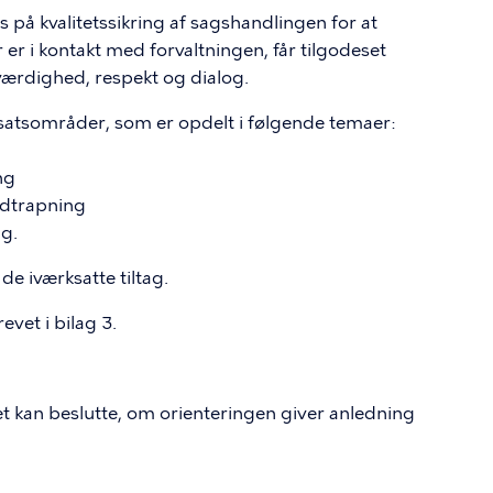
 på kvalitetssikring af sagshandlingen for at
r er i kontakt med forvaltningen, får tilgodeset
ærdighed, respekt og dialog.
ndsatsområder, som er opdelt i følgende temaer:
ng
edtrapning
ng.
e iværksatte tiltag.
vet i bilag 3.
get kan beslutte, om orienteringen giver anledning