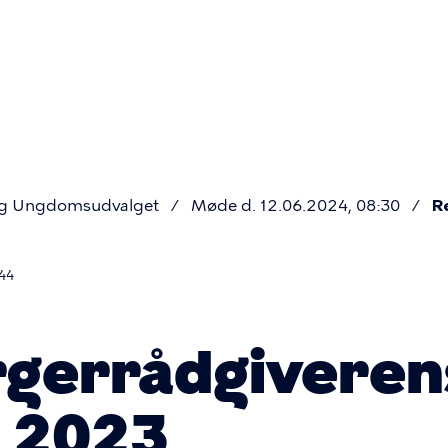
Primær
navigatio
og Ungdomsudvalget
Møde d. 12.06.2024, 08:30
R
44
rgerrådgiveren
 2023