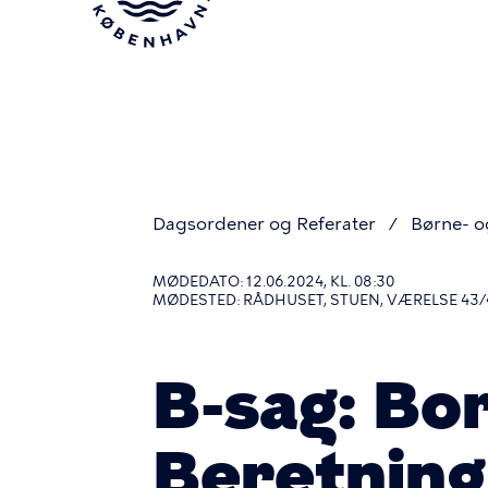
Gå
til
hovedindhold
Dagsordener og Referater
Børne- 
Du
MØDEDATO: 12.06.2024, KL. 08:30
MØDESTED: RÅDHUSET, STUEN, VÆRELSE 43/
er
B-sag: Bo
her
Beretning