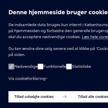
Denne hjemmeside bruger cookie
Cookieindstil
De indsamlede data bruges kun internt i Københavns 
på hjemmesiden og forbedre den generelle brugerople
Kontakt Københavns Kommune
skal du acceptere nødvendige cookies.
Læs hele vores
T
33 66 33 66
Du kan ændre dine valg senere ved at klikke på 'Cooki
l
på siden.
Find andre kontakter her
f
.
CVR-nummer
64942212
Nødvendige
Funktionelle
Statistiske
Vis cookieforklaring
Tillad udvalgte cookies
Tillad alle cookie