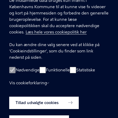
f
De indsamlede data bruges kun internt i
.
Københavns Kommune til at kunne vise fx videoer
CVR-nummer
64942212
og kort på hjemmesiden og forbedre den generelle
brugeroplevelse. For at kunne læse
GENVEJE
cookiepolitikken skal du acceptere nødvendige
cookies.
Læs hele vores cookiepolitik her
Hvis du vil klage
Du kan ændre dine valg senere ved at klikke på
Digital Post
'Cookieindstillinger', som du finder som link
Databeskyttelse
nederst på siden.
Job
Nødvendige
Funktionelle
Statistiske
Tilgængelighedserklæring
Vis cookieforklaring
Om hjemmesiden
English
Cookiepolitik
Tillad udvalgte cookies
Cookieindstillinger