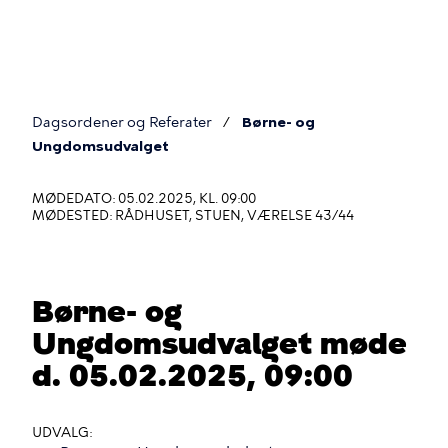
Gå
til
hovedindhold
Dagsordener og Referater
Børne- og
Du
Ungdomsudvalget
er
MØDEDATO: 05.02.2025, KL. 09:00
her
MØDESTED: RÅDHUSET, STUEN, VÆRELSE 43/44
Børne- og
Ungdomsudvalget møde
d. 05.02.2025, 09:00
UDVALG