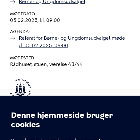
Børne- og Ungdomsudvalget
MØDEDATO
05.02.2025, kl. 09:00
AGENDA
Referat for Børne- og Ungdomsudvalget møde
d. 05.02.2025, 09:00
MØDESTED
Rådhuset, stuen, værelse 43/44
Kontakt Københavns Kommune
Denne hjemmeside bruger
Cookieindstillinger
cookies
T
33 66 33 66
l
Find andre kontakter her