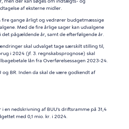
eter, men der kan søges om indtægts- og
dtagelse af eksterne midler.
 fire gange årligt og vedrører budgetmæssige
lgene. Med de fire årlige sager kan udvalgene
 det pågældende år, samt de efterfølgende år.
inger skal udvalget tage særskilt stilling til,
rug i 2024 (jf. 3. regnskabsprognose) skal
tilbagebetale lån fra Overførelsessagen 2023-24.
og BR. Inden da skal de være godkendt af
 i en nedskrivning af BUU’s driftsramme på 31,4
gettet med 0,1 mio. kr. i 2024.