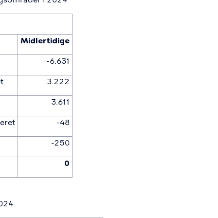
Midlertidige
-6.631
t
3.222
3.611
eret
-48
-250
0
2024