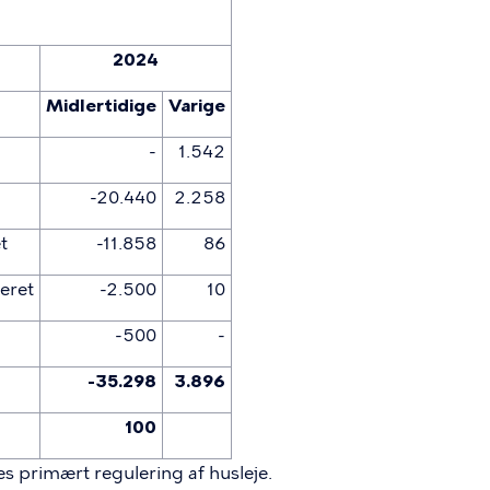
2024
Midlertidige
Varige
-
1.542
-20.440
2.258
t
-11.858
86
eret
-2.500
10
-500
-
-35.298
3.896
100
s primært regulering af husleje.