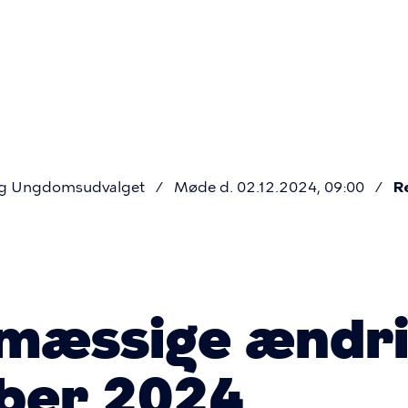
Primær
navigatio
og Ungdomsudvalget
Møde d. 02.12.2024, 09:00
R
smæssige ændr
ber 2024