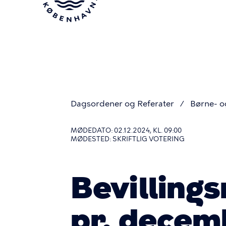
Gå
til
hovedindhold
Dagsordener og Referater
Børne- 
Du
MØDEDATO: 02.12.2024, KL. 09:00
MØDESTED: SKRIFTLIG VOTERING
er
Bevilling
her
pr. decem