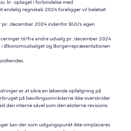
mio. kr. optaget i forbindelse med
 endelig regnskab 2024 foreligger vil beløbet
ger pr. december 2024 indenfor BUU’s egen
laceringer til/fra andre udvalg pr. december 2024
g i Økonomiudvalget og Borgerrepræsentationen
 godkendes.
ringer er at sikre en løbende opfølgning på
orbruget på bevillingsområderne ikke overskrider
med den interne såvel som den eksterne revisions
nger kan der som udgangspunkt ikke omplaceres