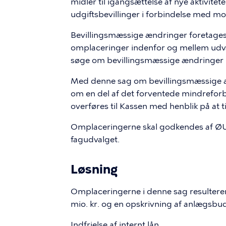
midler til igangsættelse af nye aktivit
udgiftsbevillinger i forbindelse med mo
Bevillingsmæssige ændringer foretages
omplaceringer indenfor og mellem udva
søge om bevillingsmæssige ændringer i
Med denne sag om bevillingsmæssige ændr
om en del af det forventede mindreforb
overføres til Kassen med henblik på at 
Omplaceringerne skal godkendes af ØU 
fagudvalget.
Løsning
Omplaceringerne i denne sag resulterer
mio. kr. og en opskrivning af anlægsbud
Indfrielse af internt lån