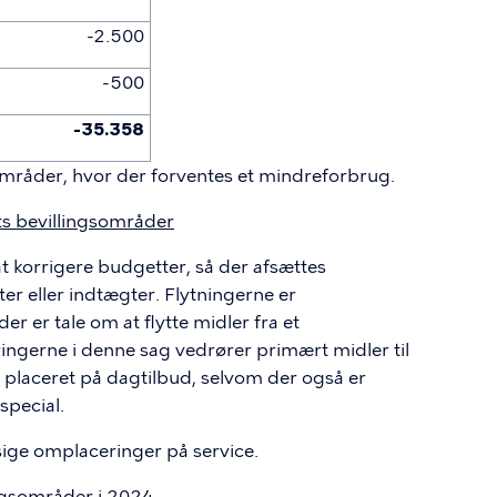
-2.500
-500
-35.358
gsområder, hvor der forventes et mindreforbrug.
s bevillingsområder
 at korrigere budgetter, så der afsættes
ter eller indtægter. Flytningerne er
r er tale om at flytte midler fra et
ingerne i denne sag vedrører primært midler til
r placeret på dagtilbud, selvom der også er
special.
sige omplaceringer på service.
ngsområder i 2024