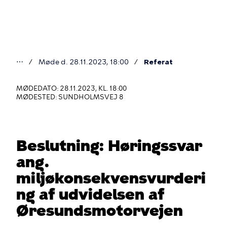
Gå
til
hovedindhold
⋯
Møde d. 28.11.2023, 18:00
Referat
Du
er
MØDEDATO: 28.11.2023, KL. 18:00
MØDESTED: SUNDHOLMSVEJ 8
her
Beslutning: Høringssvar
ang.
miljøkonsekvensvurderi
ng af udvidelsen af
Øresundsmotorvejen