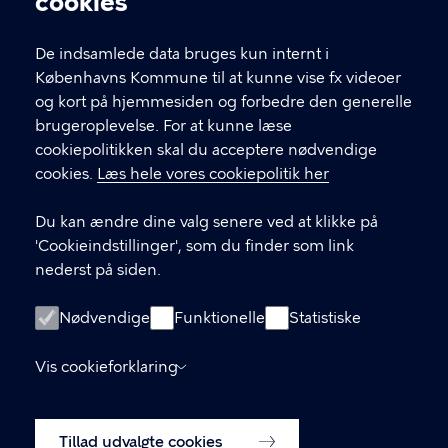
cookies
T
33 66 33 66
l
Find andre kontakter her
f
De indsamlede data bruges kun internt i
.
Københavns Kommune til at kunne vise fx videoer
CVR-nummer
64942212
og kort på hjemmesiden og forbedre den generelle
brugeroplevelse. For at kunne læse
GENVEJE
cookiepolitikken skal du acceptere nødvendige
cookies.
Læs hele vores cookiepolitik her
Hvis du vil klage
Du kan ændre dine valg senere ved at klikke på
Digital Post
'Cookieindstillinger', som du finder som link
Databeskyttelse
nederst på siden.
Job
Nødvendige
Funktionelle
Statistiske
Tilgængelighedserklæring
Vis cookieforklaring
Om hjemmesiden
English
Cookiepolitik
Tillad udvalgte cookies