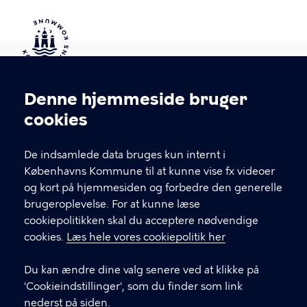
Kontakt Københavns Kommune
Denne hjemmeside bruger
Cookieindstillinger
cookies
T
33 66 33 66
l
Find andre kontakter her
f
De indsamlede data bruges kun internt i
.
Københavns Kommune til at kunne vise fx videoer
CVR-nummer
64942212
og kort på hjemmesiden og forbedre den generelle
brugeroplevelse. For at kunne læse
GENVEJE
cookiepolitikken skal du acceptere nødvendige
cookies.
Læs hele vores cookiepolitik her
Hvis du vil klage
Du kan ændre dine valg senere ved at klikke på
Digital Post
'Cookieindstillinger', som du finder som link
Databeskyttelse
nederst på siden.