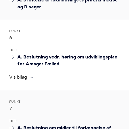
A. Drøftelse af lokaludvalgets praksis med A
og B sager
PUNKT
6
TITEL
A. Beslutning vedr. høring om udviklingsplan
for Amager Fælled
Vis bilag
PUNKT
7
TITEL
A. Beslutning om midler til forlængelse af