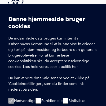
Kontakt Københavns Kommune
Denne hjemmeside bruger
Cookieindstillinger
cookies
T
33 66 33 66
l
Find andre kontakter her
f
De indsamlede data bruges kun internt i
.
Københavns Kommune til at kunne vise fx videoer
CVR-nummer
64942212
og kort på hjemmesiden og forbedre den generelle
brugeroplevelse. For at kunne læse
GENVEJE
cookiepolitikken skal du acceptere nødvendige
cookies.
Læs hele vores cookiepolitik her
Hvis du vil klage
Du kan ændre dine valg senere ved at klikke på
Digital Post
'Cookieindstillinger', som du finder som link
Databeskyttelse
nederst på siden.
Job
Nødvendige
Funktionelle
Statistiske
Tilgængelighedserklæring