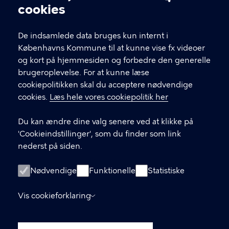
Cookieindstillinger
cookies
T
33 66 33 66
l
Find andre kontakter her
f
De indsamlede data bruges kun internt i
.
Københavns Kommune til at kunne vise fx videoer
CVR-nummer
64942212
og kort på hjemmesiden og forbedre den generelle
brugeroplevelse. For at kunne læse
GENVEJE
cookiepolitikken skal du acceptere nødvendige
cookies.
Læs hele vores cookiepolitik her
Hvis du vil klage
Du kan ændre dine valg senere ved at klikke på
Digital Post
'Cookieindstillinger', som du finder som link
Databeskyttelse
nederst på siden.
Job
Nødvendige
Funktionelle
Statistiske
Tilgængelighedserklæring
Vis cookieforklaring
Om hjemmesiden
English