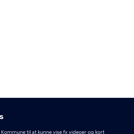
s
linger
Kommune til at kunne vise fx videoer og kort