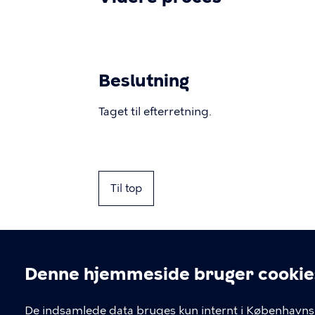
Beslutning
Taget til efterretning.
Til top
Denne hjemmeside bruger cookie
Cookieindstil
De indsamlede data bruges kun internt i Københavns 