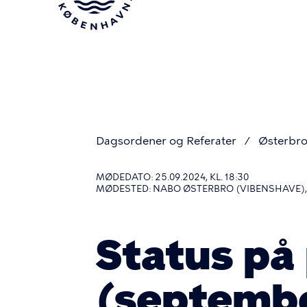
Gå
til
hovedindhold
Dagsordener og Referater
Østerbro
Du
MØDEDATO: 25.09.2024, KL. 18:30
MØDESTED: NABO ØSTERBRO (VIBENSHAVE),
er
Status på
her
(septemb