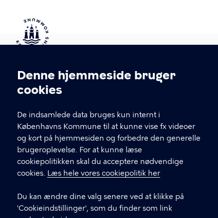
Kontakt Københavns Kommune
Denne hjemmeside bruger
Cookieindstillinger
cookies
T
33 66 33 66
l
Find andre kontakter her
f
De indsamlede data bruges kun internt i
.
Københavns Kommune til at kunne vise fx videoer
CVR-nummer
64942212
og kort på hjemmesiden og forbedre den generelle
brugeroplevelse. For at kunne læse
GENVEJE
cookiepolitikken skal du acceptere nødvendige
cookies.
Læs hele vores cookiepolitik her
Hvis du vil klage
Du kan ændre dine valg senere ved at klikke på
Digital Post
'Cookieindstillinger', som du finder som link
Databeskyttelse