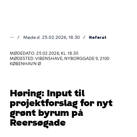
Gå
til
hovedindhold
⋯
Møde d. 25.02.2026, 18:30
Referat
Du
er
MØDEDATO: 25.02.2026, KL. 18:30
MØDESTED: VIBENSHAVE, NYBORGGADE 9, 2100
her
KØBENHAVN Ø
Høring: Input til
projektforslag for nyt
grønt byrum på
Reersøgade