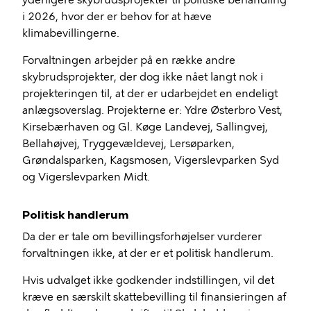
yderligere skybrudsprojekter til politiske behandling
i 2026, hvor der er behov for at hæve
klimabevillingerne.
Forvaltningen arbejder på en række andre
skybrudsprojekter, der dog ikke nået langt nok i
projekteringen til, at der er udarbejdet en endeligt
anlægsoverslag. Projekterne er: Ydre Østerbro Vest,
Kirsebærhaven og Gl. Køge Landevej,
Sallingvej
,
Bellahøjvej, Tryggevældevej, Lersøparken,
Grøndalsparken, Kagsmosen, Vigerslevparken Syd
og Vigerslevparken Midt.
Politisk handlerum
Da der er tale om bevillingsforhøjelser vurderer
forvaltningen ikke, at der er et politisk handlerum.
Hvis udvalget ikke godkender indstillingen, vil det
kræve en særskilt skattebevilling til finansieringen af