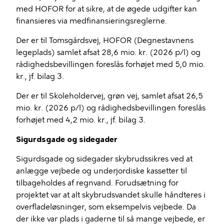
med HOFOR for at sikre, at de øgede udgifter kan
finansieres via medfinansieringsreglerne.
Der er til
Tomsgårdsvej
, HOFOR (Degnestavnens
legeplads) samlet afsat 28,6 mio. kr. (2026 p/l) og
rådighedsbevillingen foreslås forhøjet med 5,0 mio.
kr., jf. bilag 3.
Der er til Skoleholdervej, grøn vej, samlet afsat 26,5
mio. kr. (2026 p/l) og rådighedsbevillingen foreslås
forhøjet med 4,2 mio. kr., jf. bilag 3.
Sigurdsgade
og sidegader
Sigurdsgade
og sidegader skybrudssikres ved at
anlægge vejbede og underjordiske kassetter til
tilbageholdes af regnvand. Forudsætning for
projektet var at alt skybrudsvandet skulle håndteres i
overfladeløsninger, som
eksempelvis
vejbede. Da
der ikke var plads i gaderne til så mange vejbede, er