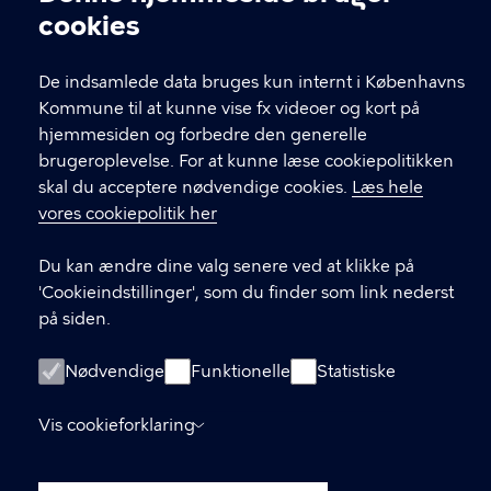
Cookieindstillinger
Om hjemmesiden
cookies
English
De indsamlede data bruges kun internt i Københavns
Cookiepolitik
Kommune til at kunne vise fx videoer og kort på
Cookieindstillinger
hjemmesiden og forbedre den generelle
brugeroplevelse. For at kunne læse cookiepolitikken
skal du acceptere nødvendige cookies.
Læs hele
vores cookiepolitik her
Du kan ændre dine valg senere ved at klikke på
'Cookieindstillinger', som du finder som link nederst
på siden.
Nødvendige
Funktionelle
Statistiske
Vis cookieforklaring