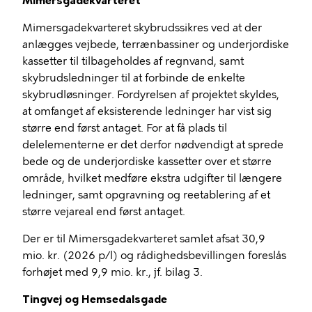
Mimersgadekvarteret
Mimersgadekvarteret
skybrudssikres ved at der
anlægges vejbede, terrænbassiner og underjordiske
kassetter til tilbageholdes af regnvand, samt
skybrudsledninger til at forbinde de enkelte
skybrudløsninger. Fordyrelsen af projektet skyldes,
at omfanget af eksisterende ledninger har vist sig
større end først antaget. For at få plads til
delelementerne er det derfor nødvendigt at sprede
bede og de underjordiske kassetter over et større
område, hvilket medføre ekstra udgifter til længere
ledninger, samt opgravning og reetablering af et
større vejareal end først antaget.
Der er til
Mimersgadekvarteret
samlet afsat 30,9
mio. kr. (2026 p/l) og rådighedsbevillingen foreslås
forhøjet med 9,9 mio. kr., jf. bilag 3.
Tingvej og
Hemsedalsgade