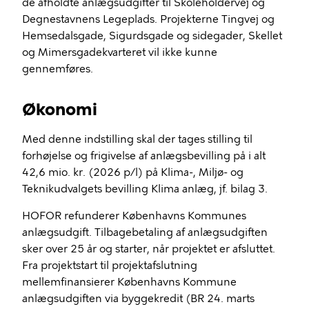
de afholdte anlægsudgifter til Skoleholdervej og
Degnestavnens Legeplads. Projekterne Tingvej og
Hemsedalsgade
,
Sigurdsgade
og sidegader, Skellet
og
Mimersgadekvarteret
vil ikke kunne
gennemføres.
Økonomi
Med denne indstilling skal der tages stilling til
forhøjelse og frigivelse af anlægsbevilling på i alt
42,6 mio. kr. (2026 p/l) på Klima-, Miljø- og
Teknikudvalgets bevilling Klima anlæg, jf. bilag 3.
HOFOR refunderer Københavns Kommunes
anlægsudgift. Tilbagebetaling af anlægsudgiften
sker over 25 år og starter, når projektet er afsluttet.
Fra projektstart til projektafslutning
mellemfinansierer Københavns Kommune
anlægsudgiften via byggekredit (BR 24. marts