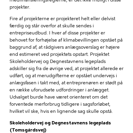
medfinansieringsreglerne, er det ikke muligt i disse
projekter.
Fire af projekterne er projekteret helt eller delvist
færdig og står overfor at skulle sendes i
entrepriseudbud. I hver af disse projekter er
behovet for forhøjelse af klimabevillingen opstået på
baggrund af, at rådgivers anlægsoverslag er højere
end estimeret ved projektets opstart. Projektet
Skoleholdervej og Degnestavnens legeplads
adskiller sig fra de øvrige ved, at projektet allerede er
udført, og at merudgifterne er opstået undervejs i
anlægsfasen i takt med, at entreprenøren er stødt på
en række uforudsete udfordringer i anlægget.
Udvalget burde have været orienteret om det
forventede merforbrug tidligere i sagsforløbet,
hvilket vil ske, hvis en lignende sag skulle opstå.
Skoleholdervej og Degnestavnens legeplads
(
Tomsgårdsvej
)