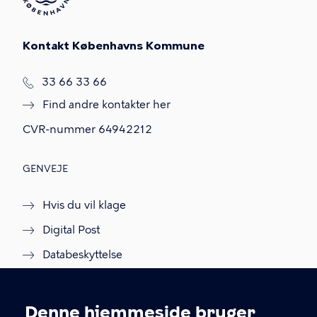
Kontakt Københavns Kommune
T
33 66 33 66
l
Find andre kontakter her
f
.
CVR-nummer
64942212
GENVEJE
Hvis du vil klage
Digital Post
Databeskyttelse
Job
Tilgængelighedserklæring
Denne hjemmeside bruger