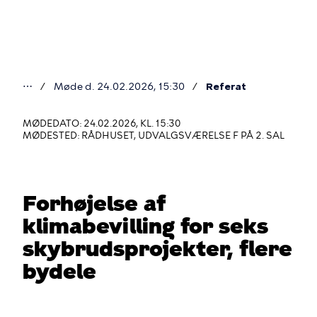
Gå
til
hovedindhold
⋯
Møde d. 24.02.2026, 15:30
Referat
Du
er
MØDEDATO: 24.02.2026, KL. 15:30
MØDESTED: RÅDHUSET, UDVALGSVÆRELSE F PÅ 2. SAL
her
Forhøjelse af
klimabevilling for seks
skybrudsprojekter, flere
bydele