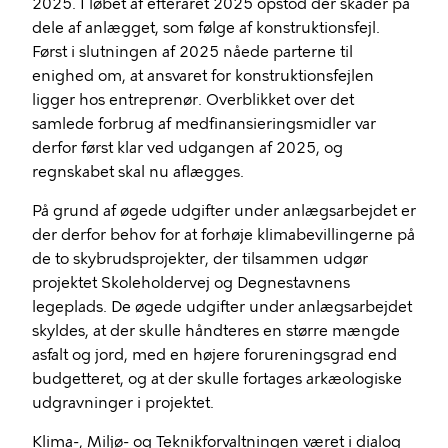
2025. I løbet af efteråret 2025 opstod der skader på
dele af anlægget, som følge af konstruktionsfejl.
Først i slutningen af 2025 nåede parterne til
enighed om, at ansvaret for konstruktionsfejlen
ligger hos entreprenør. Overblikket over det
samlede forbrug af medfinansieringsmidler var
derfor først klar ved udgangen af 2025, og
regnskabet skal nu aflægges.
På grund af øgede udgifter under anlægsarbejdet er
der derfor behov for at forhøje klimabevillingerne på
de to skybrudsprojekter, der tilsammen udgør
projektet Skoleholdervej og Degnestavnens
legeplads. De øgede udgifter under anlægsarbejdet
skyldes, at der skulle håndteres en større mængde
asfalt og jord, med en højere forureningsgrad end
budgetteret, og at der skulle fortages arkæologiske
udgravninger i projektet.
Klima-, Miljø- og Teknikforvaltningen været i dialog