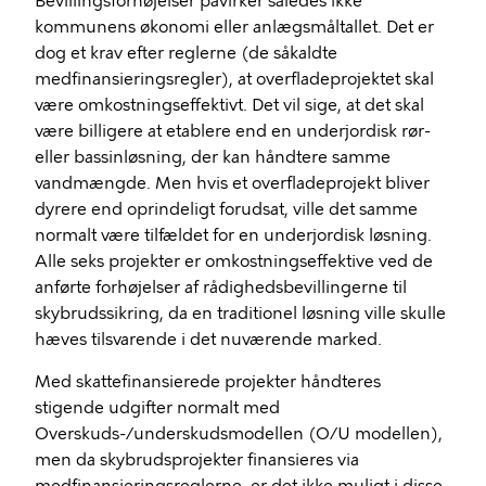
Bevillingsforhøjelser påvirker således ikke
kommunens økonomi eller anlægsmåltallet. Det er
dog et krav efter reglerne (de såkaldte
medfinansieringsregler), at overfladeprojektet skal
være omkostningseffektivt. Det vil sige, at det skal
være billigere at etablere end en underjordisk rør-
eller bassinløsning, der kan håndtere samme
vandmængde. Men hvis et overfladeprojekt bliver
dyrere end oprindeligt forudsat, ville det samme
normalt være tilfældet for en underjordisk løsning.
Alle seks projekter er omkostningseffektive ved de
anførte forhøjelser af rådighedsbevillingerne til
skybrudssikring, da en traditionel løsning ville skulle
hæves tilsvarende i det nuværende marked.
Med skattefinansierede projekter håndteres
stigende udgifter normalt med
Overskuds-/underskudsmodellen (O/U modellen),
men da skybrudsprojekter finansieres via