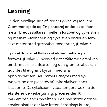
Løsning
På den nordlige side af Peder Lykkes Vej mellem
Glommensgade og Englandsvej er der et ca. fem
meter bredt asfaltareal mellem fortovet og cykelstien
og mellem kørebanen og cykelstien er der en fem-
seks meter bred græsrabat med træer, jf. bilag 3.
I projektforslaget flyttes cykelstien tættere på
fortovet, jf. bilag 4, hvorved det asfalterede areal kan
omdannes til planteareal, og den grønne rabat kan
udvikles til et grønt byrum med små
opholdspladser. Byrummet udstyres med syv
bænke, og der placeres 40 cykelstativer langs
facaderne. Da cykelstien flyttes længere væk fra den
eksisterende vejbelysning, placeres der 10
parklamper langs cykelstien. I de nye større grønne
arealer plantes der lave træer, flere slags buske,