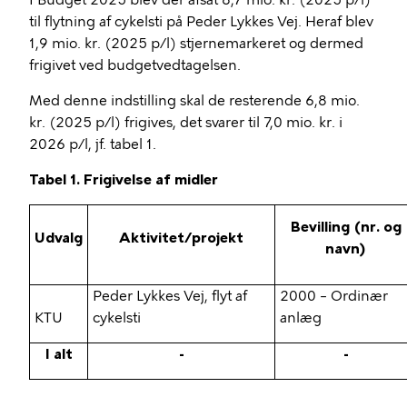
I Budget 2025 blev der afsat 8,7 mio. kr. (2025 p/l)
til flytning af cykelsti på Peder Lykkes Vej. Heraf blev
1,9 mio. kr. (2025 p/l) stjernemarkeret og dermed
frigivet ved budgetvedtagelsen.
Med denne indstilling skal de resterende 6,8 mio.
kr. (2025 p/l) frigives, det svarer til 7,0 mio. kr. i
2026 p/l, jf. tabel 1.
Tabel 1. Frigivelse af midler
Bevilling (nr. og
Udvalg
Aktivitet/projekt
navn)
Peder Lykkes Vej, flyt af
2000 – Ordinær
KTU
cykelsti
anlæg
I alt
-
-