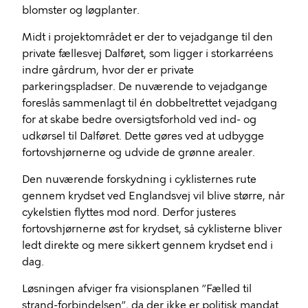
blomster og løgplanter.
Midt i projektområdet er der to vejadgange til den
private fællesvej Dalføret, som ligger i storkarréens
indre gårdrum, hvor der er private
parkeringspladser. De nuværende to vejadgange
foreslås sammenlagt til én dobbeltrettet vejadgang
for at skabe bedre oversigtsforhold ved ind- og
udkørsel til Dalføret. Dette gøres ved at udbygge
fortovshjørnerne og udvide de grønne arealer.
Den nuværende forskydning i cyklisternes rute
gennem krydset ved Englandsvej vil blive større, når
cykelstien flyttes mod nord. Derfor justeres
fortovshjørnerne øst for krydset, så cyklisterne bliver
ledt direkte og mere sikkert gennem krydset end i
dag.
Løsningen afviger fra visionsplanen ”Fælled til
strand-forbindelsen”, da der ikke er politisk mandat