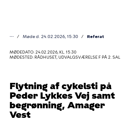
Gå
til
hovedindhold
⋯
Møde d. 24.02.2026, 15:30
Referat
Du
er
MØDEDATO: 24.02.2026, KL. 15:30
MØDESTED: RÅDHUSET, UDVALGSVÆRELSE F PÅ 2. SAL
her
Flytning af cykelsti på
Peder Lykkes Vej samt
begrønning, Amager
Vest