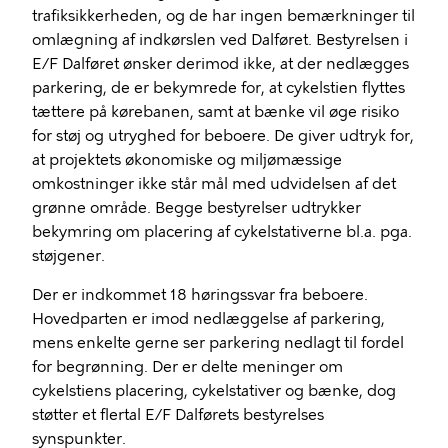
trafiksikkerheden, og de har ingen bemærkninger til
omlægning af indkørslen ved Dalføret. Bestyrelsen i
E/F Dalføret ønsker derimod ikke, at der nedlægges
parkering, de er bekymrede for, at cykelstien flyttes
tættere på kørebanen, samt at bænke vil øge risiko
for støj og utryghed for beboere. De giver udtryk for,
at projektets økonomiske og miljømæssige
omkostninger ikke står mål med udvidelsen af det
grønne område. Begge bestyrelser udtrykker
bekymring om placering af cykelstativerne bl.a. pga.
støjgener.
Der er indkommet 18 høringssvar fra beboere.
Hovedparten er imod nedlæggelse af parkering,
mens enkelte gerne ser parkering nedlagt til fordel
for begrønning. Der er delte meninger om
cykelstiens placering, cykelstativer og bænke, dog
støtter et flertal E/F Dalførets bestyrelses
synspunkter.