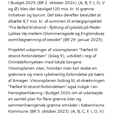
I Budget 2025 (BR 2. oktober 2024) (A, B, F, I, O, V
og Ø) blev der bevilget 120 mio. kr. til grønne
Initiativer og byrum. Det blev derefter besluttet at
afsætte 8,7 mio. kr. af summen til anlægsprojektet
”Fra fælled til strand – flytning af cykelsti på Peder
Lykkes Vej mellem Glommensgade og Englandsvej
samt begrønning af arealet”
(BR 29. januar 2025).
Projektet udspringer af visionsplanen ”Fælled til
strand-forbindelsen” (bilag 9), udviklet i regi af
Områdefornyelsen med lokale borgere.
Visionsplanen viser, hvordan man kan skabe en
grønnere og mere cykelvenlig forbindelse på tværs
af Amager. Visionsplanen bidrog til, at strækningen
”Fælled til strand-forbindelsen” også indgår i en
hensigtserklæring i Budget 2024 om at udarbejde
en samlet plan for flere grønne kiler og
sammenhængende grønne områder i Københavns
Kommune (BR 5. oktober 2023) (A, B, C, F, I, O, V).