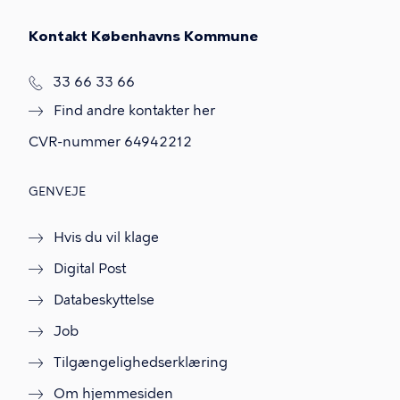
Kontakt Københavns Kommune
T
33 66 33 66
l
Find andre kontakter her
f
.
CVR-nummer
64942212
GENVEJE
Hvis du vil klage
Digital Post
Databeskyttelse
Job
Tilgængelighedserklæring
Om hjemmesiden