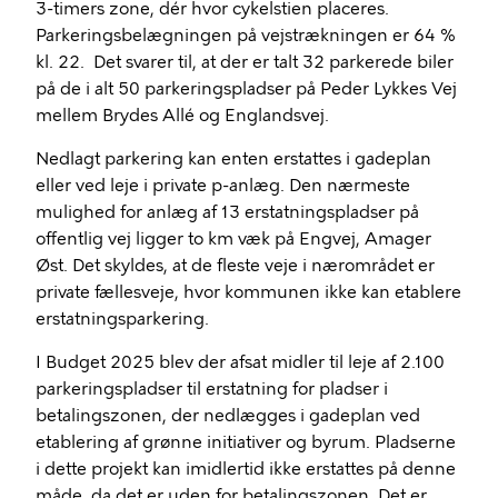
3-timers zone, dér hvor cykelstien placeres.
Parkeringsbelægningen på vejstrækningen er 64 %
kl. 22. Det svarer til, at der er talt 32 parkerede biler
på de i alt 50 parkeringspladser på Peder Lykkes Vej
mellem Brydes Allé og Englandsvej.
Nedlagt parkering kan enten erstattes i gadeplan
eller ved leje i private p-anlæg. Den nærmeste
mulighed for anlæg af 13 erstatningspladser på
offentlig vej ligger to km væk på Engvej, Amager
Øst. Det skyldes, at de fleste veje i nærområdet er
private fællesveje, hvor kommunen ikke kan etablere
erstatningsparkering.
I Budget 2025 blev der afsat midler til leje af 2.100
parkeringspladser til erstatning for pladser i
betalingszonen, der nedlægges i gadeplan ved
etablering af grønne initiativer og byrum. Pladserne
i dette projekt kan imidlertid ikke erstattes på denne
måde, da det er uden for betalingszonen. Det er