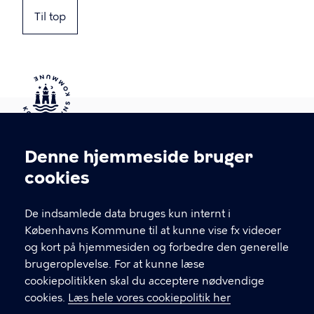
Til top
Kontakt Københavns Kommune
Denne hjemmeside bruger
Cookieindstillinger
cookies
T
33 66 33 66
l
Find andre kontakter her
f
De indsamlede data bruges kun internt i
.
Københavns Kommune til at kunne vise fx videoer
CVR-nummer
64942212
og kort på hjemmesiden og forbedre den generelle
brugeroplevelse. For at kunne læse
GENVEJE
cookiepolitikken skal du acceptere nødvendige
cookies.
Læs hele vores cookiepolitik her
Hvis du vil klage