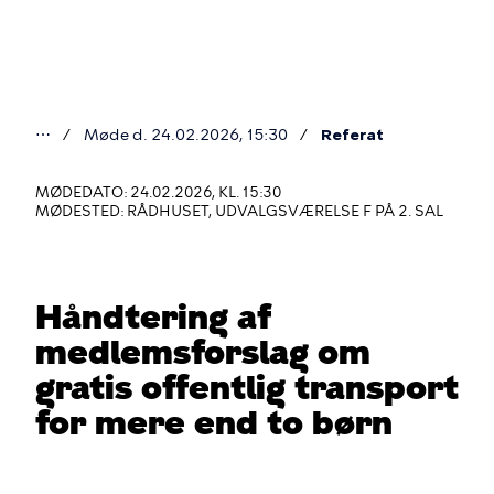
Gå
til
hovedindhold
⋯
Møde d. 24.02.2026, 15:30
Referat
Du
er
MØDEDATO: 24.02.2026, KL. 15:30
MØDESTED: RÅDHUSET, UDVALGSVÆRELSE F PÅ 2. SAL
her
Håndtering af
medlemsforslag om
gratis offentlig transport
for mere end to børn