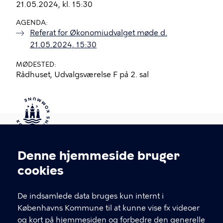
21.05.2024, kl. 15:30
AGENDA
Referat for Økonomiudvalget møde d.
21.05.2024, 15:30
MØDESTED
Rådhuset, Udvalgsværelse F på 2. sal
Kontakt Københavns Kommune
Denne hjemmeside bruger
Cookieindstillinger
cookies
T
33 66 33 66
l
Find andre kontakter her
f
De indsamlede data bruges kun internt i
.
Københavns Kommune til at kunne vise fx videoer
CVR-nummer
64942212
og kort på hjemmesiden og forbedre den generelle