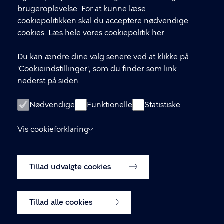
brugeroplevelse. For at kunne læse
GENVEJE
cookiepolitikken skal du acceptere nødvendige
cookies.
Læs hele vores cookiepolitik her
Hvis du vil klage
Du kan ændre dine valg senere ved at klikke på
Digital Post
'Cookieindstillinger', som du finder som link
Databeskyttelse
nederst på siden.
Job
Nødvendige
Funktionelle
Statistiske
Tilgængelighedserklæring
Vis cookieforklaring
Om hjemmesiden
English
Cookiepolitik
Tillad udvalgte cookies
Cookieindstillinger
Tillad alle cookies