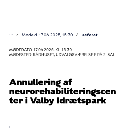
Gå
til
hovedindhold
⋯
Møde d. 17.06.2025, 15:30
Referat
Du
er
MØDEDATO: 17.06.2025, KL. 15:30
MØDESTED: RÅDHUSET, UDVALGSVÆRELSE F PÅ 2. SAL
her
Annullering af
neurorehabiliteringscen
ter i Valby Idrætspark