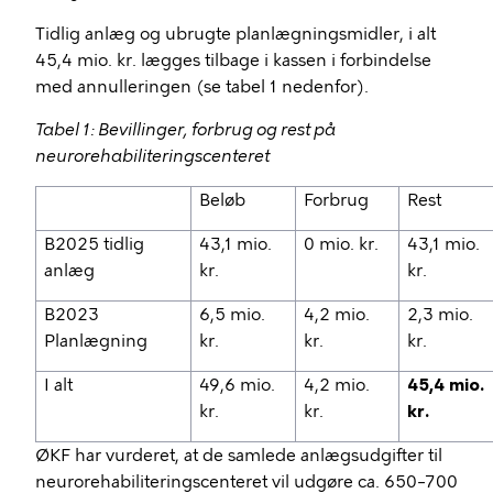
Tidlig anlæg og ubrugte planlægningsmidler, i alt
45,4 mio. kr. lægges tilbage i kassen i forbindelse
med annulleringen (se tabel 1 nedenfor).
Tabel 1: Bevillinger, forbrug og rest på
neurorehabiliteringscenteret
Beløb
Forbrug
Rest
B2025 tidlig
43,1 mio.
0 mio. kr.
43,1 mio.
anlæg
kr.
kr.
B2023
6,5 mio.
4,2 mio.
2,3 mio.
Planlægning
kr.
kr.
kr.
I alt
49,6 mio.
4,2 mio.
45,4 mio.
kr.
kr.
kr.
ØKF har vurderet, at de samlede anlægsudgifter til
neurorehabiliteringscenteret vil udgøre ca. 650–700