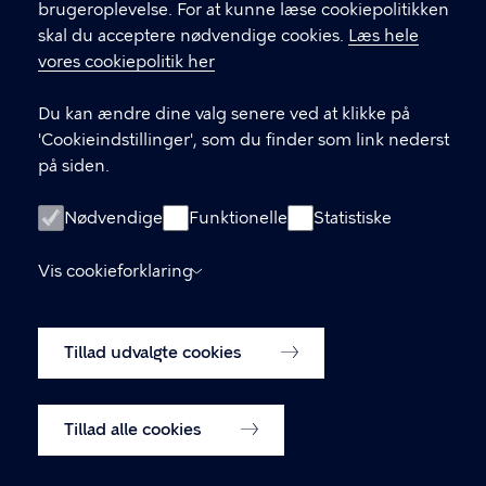
Digital Post
brugeroplevelse. For at kunne læse cookiepolitikken
skal du acceptere nødvendige cookies.
Læs hele
Databeskyttelse
vores cookiepolitik her
Job
Du kan ændre dine valg senere ved at klikke på
Tilgængelighedserklæring
'Cookieindstillinger', som du finder som link nederst
Om hjemmesiden
på siden.
English
Nødvendige
Funktionelle
Statistiske
Cookiepolitik
Cookieindstillinger
Vis cookieforklaring
Tillad udvalgte cookies
Tillad alle cookies