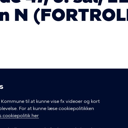
n N (FORTROL
s
linger
Kommune til at kunne vise fx videoer og kort
velse. For at kunne læse cookiepolitikken
GENVEJE
 cookiepolitik her