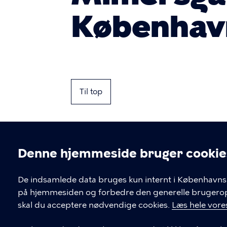
Københav
Til top
Denne hjemmeside bruger cookie
Cookieindstil
De indsamlede data bruges kun internt i Københavns 
på hjemmesiden og forbedre den generelle brugerople
Kontakt Københavns Kommune
skal du acceptere nødvendige cookies.
Læs hele vores