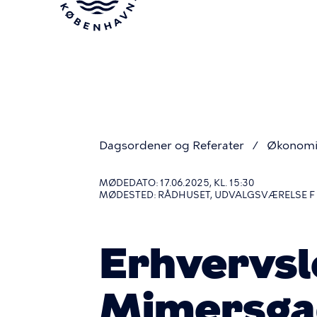
Gå
til
hovedindhold
Dagsordener og Referater
Økonomi
Du
MØDEDATO: 17.06.2025, KL. 15:30
MØDESTED: RÅDHUSET, UDVALGSVÆRELSE F P
er
Erhvervsl
her
Mimersgad