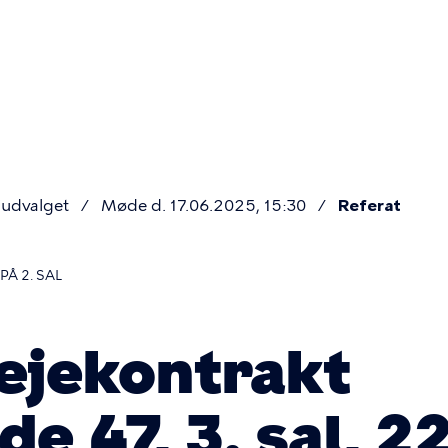
Primær
navigatio
udvalget
Møde d. 17.06.2025, 15:30
Referat
Å 2. SAL
ejekontrakt
e 47, 3. sal, 2