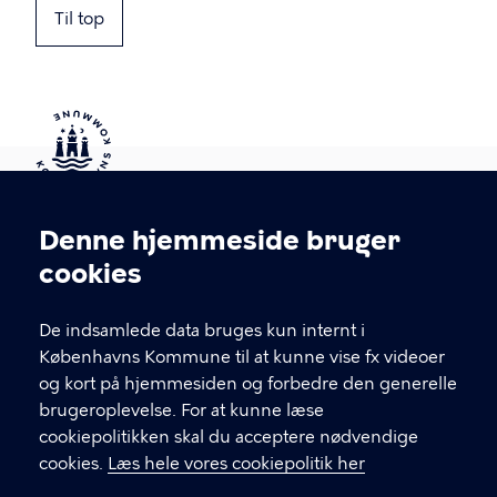
Til top
Kontakt Københavns Kommune
Denne hjemmeside bruger
Cookieindstillinger
cookies
T
33 66 33 66
l
Find andre kontakter her
f
De indsamlede data bruges kun internt i
.
Københavns Kommune til at kunne vise fx videoer
CVR-nummer
64942212
og kort på hjemmesiden og forbedre den generelle
brugeroplevelse. For at kunne læse
GENVEJE
cookiepolitikken skal du acceptere nødvendige
cookies.
Læs hele vores cookiepolitik her
Hvis du vil klage