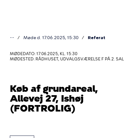
Gå
til
hovedindhold
⋯
Møde d. 17.06.2025, 15:30
Referat
Du
er
MØDEDATO: 17.06.2025, KL. 15:30
MØDESTED: RÅDHUSET, UDVALGSVÆRELSE F PÅ 2. SAL
her
Køb af grundareal,
Allevej 27, Ishøj
(FORTROLIG)