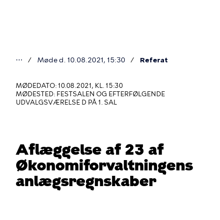
Gå
til
hovedindhold
⋯
Møde d. 10.08.2021, 15:30
Referat
Du
er
MØDEDATO: 10.08.2021, KL. 15:30
MØDESTED: FESTSALEN OG EFTERFØLGENDE
her
UDVALGSVÆRELSE D PÅ 1. SAL
Aflæggelse af 23 af
Økonomiforvaltningens
anlægsregnskaber