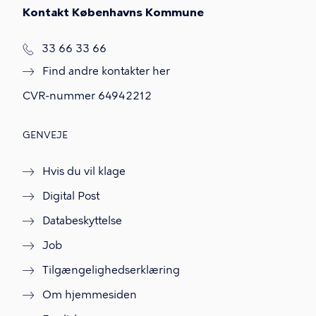
Kontakt Københavns Kommune
T
33 66 33 66
l
Find andre kontakter her
f
.
CVR-nummer
64942212
GENVEJE
Hvis du vil klage
Digital Post
Databeskyttelse
Job
Tilgængelighedserklæring
Om hjemmesiden