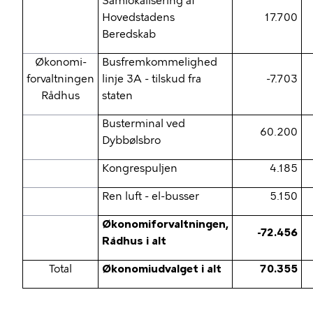
Samlokalisering af
Hovedstadens
17.700
Beredskab
Økonomi-
Busfremkommelighed
forvaltningen
linje 3A - tilskud fra
-7.703
Rådhus
staten
Busterminal ved
60.200
Dybbølsbro
Kongrespuljen
4.185
Ren luft - el-busser
5.150
Økonomiforvaltningen,
-72.456
Rådhus i alt
Total
Økonomiudvalget i alt
70.355
Med forelæggelsen af anlægsregnskaberne for