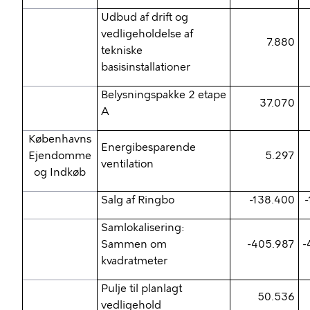
Udbud af drift og
vedligeholdelse af
7.880
tekniske
basisinstallationer
Belysningspakke 2 etape
37.070
A
Københavns
Energibesparende
Ejendomme
5.297
ventilation
og Indkøb
Salg af Ringbo
-138.400
Samlokalisering:
Sammen om
-405.987
-
kvadratmeter
Pulje til planlagt
50.536
vedligehold