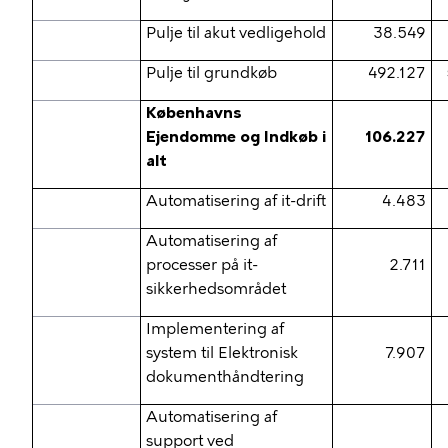
Pulje til akut vedligehold
38.549
Pulje til grundkøb
492.127
Københavns
Ejendomme og Indkøb i
106.227
alt
Automatisering af it-drift
4.483
Automatisering af
processer på it-
2.711
sikkerhedsområdet
Implementering af
system til Elektronisk
7.907
dokumenthåndtering
Automatisering af
support ved