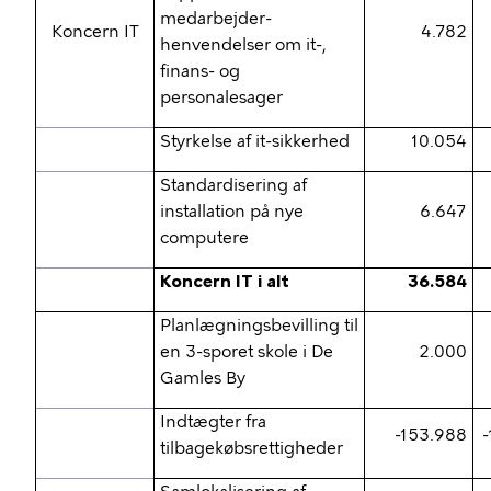
medarbejder-
Koncern IT
4.782
henvendelser om it-,
finans- og
personalesager
Styrkelse af it-sikkerhed
10.054
Standardisering af
installation på nye
6.647
computere
Koncern IT i alt
36.584
Planlægningsbevilling til
en 3-sporet skole i De
2.000
Gamles By
Indtægter fra
-153.988
tilbagekøbsrettigheder