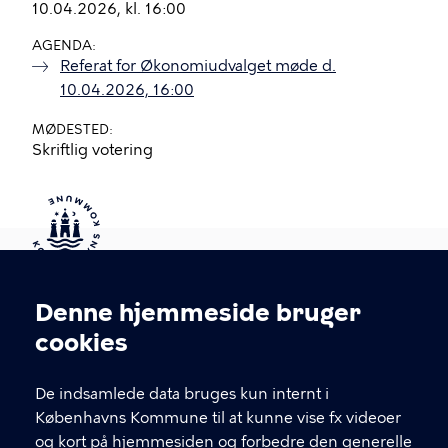
10.04.2026, kl. 16:00
AGENDA
Referat for Økonomiudvalget møde d.
10.04.2026, 16:00
MØDESTED
Skriftlig votering
Kontakt Københavns Kommune
Denne hjemmeside bruger
Cookieindstillinger
cookies
T
33 66 33 66
l
Find andre kontakter her
f
De indsamlede data bruges kun internt i
.
Københavns Kommune til at kunne vise fx videoer
CVR-nummer
64942212
og kort på hjemmesiden og forbedre den generelle