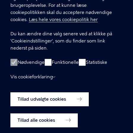
brugeroplevelse. For at kunne læse
GENVEJE
cookiepolitikken skal du acceptere nødvendige
cookies.
Læs hele vores cookiepolitik her
Hvis du vil klage
Du kan ændre dine valg senere ved at klikke på
Digital Post
'Cookieindstillinger', som du finder som link
Databeskyttelse
nederst på siden.
Job
Nødvendige
Funktionelle
Statistiske
Tilgængelighedserklæring
Vis cookieforklaring
Om hjemmesiden
English
Cookiepolitik
Tillad udvalgte cookies
Cookieindstillinger
Tillad alle cookies