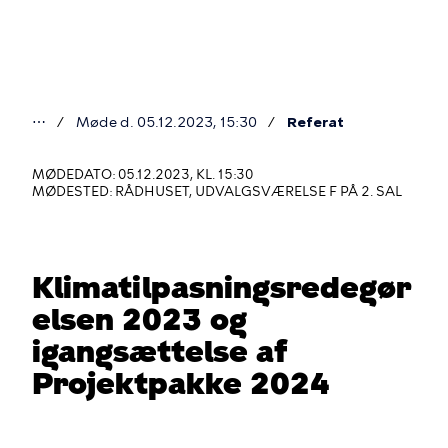
Gå
til
hovedindhold
⋯
Møde d. 05.12.2023, 15:30
Referat
Du
er
MØDEDATO: 05.12.2023, KL. 15:30
MØDESTED: RÅDHUSET, UDVALGSVÆRELSE F PÅ 2. SAL
her
Klimatilpasningsredegør
elsen 2023 og
igangsættelse af
Projektpakke 2024