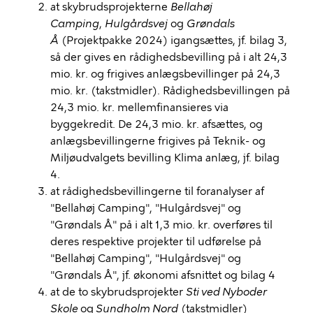
at skybrudsprojekterne
Bellahøj
Camping
,
Hulgårdsvej
og
Grøndals
Å
(Projektpakke 2024) igangsættes, jf. bilag 3,
så der gives en rådighedsbevilling på i alt 24,3
mio. kr. og frigives anlægsbevillinger på 24,3
mio. kr. (takstmidler). Rådighedsbevillingen på
24,3 mio. kr. mellemfinansieres via
byggekredit. De 24,3 mio. kr. afsættes, og
anlægsbevillingerne frigives på Teknik- og
Miljøudvalgets bevilling Klima anlæg, jf. bilag
4.
at rådighedsbevillingerne til foranalyser af
"Bellahøj Camping", "Hulgårdsvej" og
"Grøndals Å" på i alt 1,3 mio. kr. overføres til
deres respektive projekter til udførelse på
"Bellahøj Camping", "Hulgårdsvej" og
"Grøndals Å", jf. økonomi afsnittet og bilag 4
at de to skybrudsprojekter
Sti ved Nyboder
Skole
og
Sundholm Nord
(takstmidler)