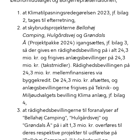
Økonomiudvalget og Borgerrepræsentationen,
at Klimatilpasningsredegørelsen 2023, jf. bilag
2, tages til efterretning,
at skybrudsprojekterne
Bellahøj
Camping
,
Hulgårdsvej
og
Grøndals
Å
(Projektpakke 2024) igangsættes, jf. bilag 3,
så der gives en rådighedsbevilling på i alt 24,3
mio. kr. og frigives anlægsbevillinger på 24,3
mio. kr. (takstmidler). Rådighedsbevillingen på
24,3 mio. kr. mellemfinansieres via
byggekredit. De 24,3 mio. kr. afsættes, og
anlægsbevillingerne frigives på Teknik- og
Miljøudvalgets bevilling Klima anlæg, jf. bilag
4,
at rådighedsbevillingerne til foranalyser af
"Bellahøj Camping", "Hulgårdsvej" og
"Grøndals Å" på i alt 1,3 mio. kr. overføres til
deres respektive projekter til udførelse på