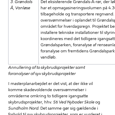
3. Grøndals
Det eksisterende Grøndals-Å-rør, der 
Å, Vanløse
har et opmagasineringsvolumen på 4.30
tilbageholde og transportere regnvand.
oversvømmelser i oplandet til Grøndalsp
området for hverdagsregn. Projektet bes
installere tekniske installationer til styri
koordineres med det tidligere igangsat
Grøndalsparken, foranalyse af rensean
foranalyse om fremtidens Grøndalspark
vandløb.
Annullering af to skybrudsprojekter samt
foranalyser af syv skybrudsprojekter
I masterplanarbejdet er det vist, at der ikke vil
komme skadevoldende oversvømmelser i
områderne omkring to tidligere igangsatte
skybrudsprojekter, hhv.
Sti Ved Nyboder Skole
og
Sundholm Nord.
Det samme gør sig gældende i
forhold til syv skybrudsprojekter, som er vurderet i