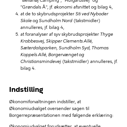
"Bellahøj Camping", "Hulgårdsvej" og
"Grøndals Å", jf. økonomi afsnittet og bilag 4,
at de to skybrudsprojekter
Sti ved Nyboder
Skole
og
Sundholm Nord
(takstmidler)
annulleres, jf. bilag 4,
at foranalyser af syv skybrudsprojekter
Thyge
Krabbesvej, Skipper Clements Allé,
Sæterdalsparken, Sundholm Syd, Thomas
Koppels Allé, Borgervænget og
Christiansmindevej
(takstmidler) annulleres, jf.
bilag 4.
Indstilling
Økonomiforvaltningen indstiller, at
Økonomiudvalget oversender sagen til
Borgerrepræsentationen med følgende erklæring:
Økonomiudvalget forudsætter, at eventuelle