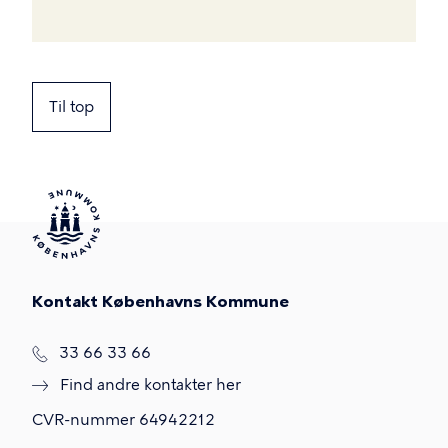
Til top
Kontakt Københavns Kommune
T
33 66 33 66
l
Find andre kontakter her
f
.
CVR-nummer
64942212