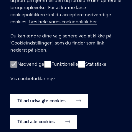
og kort på hjemmesiden og forbedre den generelle
brugeroplevelse. For at kunne læse
GENVEJE
cookiepolitikken skal du acceptere nødvendige
cookies.
Læs hele vores cookiepolitik her
Hvis du vil klage
Du kan ændre dine valg senere ved at klikke på
Digital Post
'Cookieindstillinger', som du finder som link
Databeskyttelse
nederst på siden.
Job
Nødvendige
Funktionelle
Statistiske
Tilgængelighedserklæring
Vis cookieforklaring
Om hjemmesiden
English
Cookiepolitik
Tillad udvalgte cookies
Cookieindstillinger
Tillad alle cookies