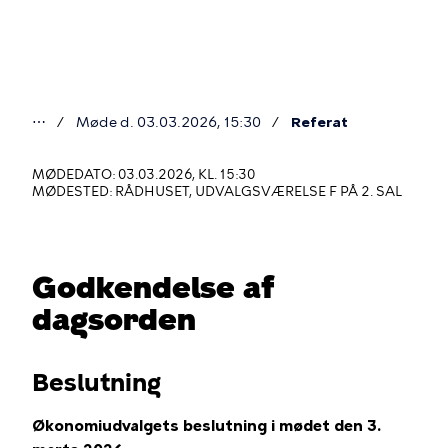
Gå
til
hovedindhold
⋯
Møde d. 03.03.2026, 15:30
Referat
Du
er
MØDEDATO: 03.03.2026, KL. 15:30
MØDESTED: RÅDHUSET, UDVALGSVÆRELSE F PÅ 2. SAL
her
Godkendelse af
dagsorden
Beslutning
Økonomiudvalgets beslutning i mødet den 3.