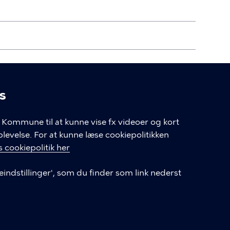
s
linger
Kommune til at kunne vise fx videoer og kort
velse. For at kunne læse cookiepolitikken
GENVEJE
 cookiepolitik her
eindstillinger', som du finder som link nederst
Hvis du vil klage
Databeskyttelse
Tilgængelighedserklæring
English