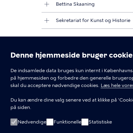
Bettina Skaaning
Sekretariat for Kunst og Historie
Denne hjemmeside bruger cookie
Cookieindstil
De indsamlede data bruges kun internt i Københavns 
på hjemmesiden og forbedre den generelle brugerople
Kontakt Københavns Kommune
skal du acceptere nødvendige cookies.
Læs hele vores
T
33 66 33 66
Du kan ændre dine valg senere ved at klikke på 'Cooki
l
på siden.
Find andre kontakter her
f
.
CVR-nummer
64942212
Nødvendige
Funktionelle
Statistiske