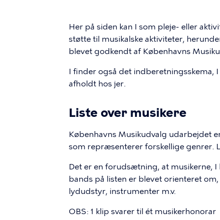
Her på siden kan I som pleje- eller akt
støtte til musikalske aktiviteter, herun
blevet godkendt af Københavns Musiku
I finder også det indberetningsskema, I
afholdt hos jer.
Liste over musikere
Københavns Musikudvalg udarbejdet en 
som repræsenterer forskellige genrer. L
Det er en forudsætning, at musikerne, I 
bands på listen er blevet orienteret om, 
lydudstyr, instrumenter m.v.
OBS: 1 klip svarer til ét musikerhonorar