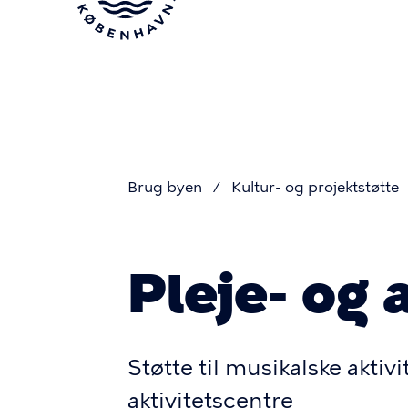
Gå
til
hovedindhold
Brug byen
Kultur- og projektstøtte
Du
Pleje- og 
er
her
Støtte til musikalske aktivi
aktivitetscentre