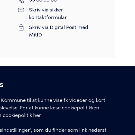
Skriv
Skriv via sikker
via
kontaktformular
sikker
Skriv via Digital Post med
kontaktformular
MitID
s
linger
Kommune til at kunne vise fx videoer og kort
velse. For at kunne læse cookiepolitikken
GENVEJE
 cookiepolitik her
eindstillinger', som du finder som link nederst
Hvis du vil klage