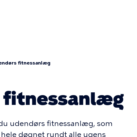
Primær
navigatio
ndørs fitnessanlæg
fitnessanlæg
r du udendørs fitnessanlæg, som
ed hele døgnet rundt alle ugens