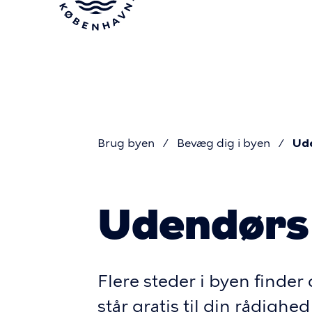
Gå
til
hovedindhold
Brug byen
Bevæg dig i byen
Ude
Du
Udendørs 
er
her
Flere steder i byen finde
står gratis til din rådigh