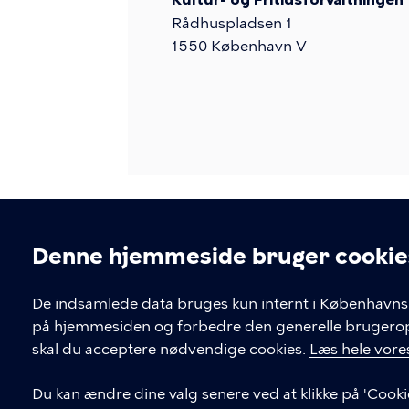
Rådhuspladsen 1
1550
København V
Denne hjemmeside bruger cookie
Cookieindstil
De indsamlede data bruges kun internt i Københavns 
på hjemmesiden og forbedre den generelle brugerople
Kontakt Københavns Kommune
skal du acceptere nødvendige cookies.
Læs hele vores
T
33 66 33 66
Du kan ændre dine valg senere ved at klikke på 'Cooki
l