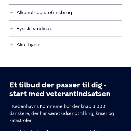
Alkohol- og stofmisbrug
Fysisk handicap
Akut hjælp
Et tilbud der passer til dig -
start med veterantindsatsen
I Københavns Kommune bor der knap 3.300
danskere, der har været udsendt til krig, kriser og
katastrofer.