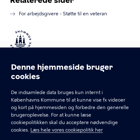
Relaterede sider
For arbejdsgivere - Støtte til en veteran
Kontakt Københavns Kommune
Denne hjemmeside bruger
Cookieindstillinger
cookies
T
33 66 33 66
l
Find andre kontakter her
f
De indsamlede data bruges kun internt i
.
Københavns Kommune til at kunne vise fx videoer
CVR-nummer
64942212
og kort på hjemmesiden og forbedre den generelle
brugeroplevelse. For at kunne læse
GENVEJE
cookiepolitikken skal du acceptere nødvendige
cookies.
Læs hele vores cookiepolitik her
Hvis du vil klage