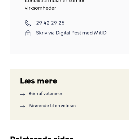
Kontaktformular er kun for
virksomheder
Telefon
29 42 29 25
Skriv via Digital Post med MitID
Læs mere
Børn af veteraner
Pårørende til en veteran