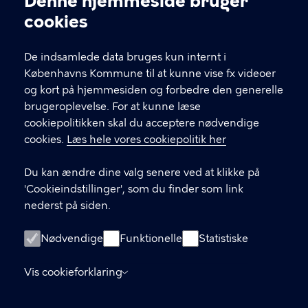
Denne hjemmeside bruger
Cookieindstillinger
cookies
T
33 66 33 66
l
Find andre kontakter her
f
De indsamlede data bruges kun internt i
.
Københavns Kommune til at kunne vise fx videoer
CVR-nummer
64942212
og kort på hjemmesiden og forbedre den generelle
brugeroplevelse. For at kunne læse
GENVEJE
cookiepolitikken skal du acceptere nødvendige
cookies.
Læs hele vores cookiepolitik her
Hvis du vil klage
Du kan ændre dine valg senere ved at klikke på
Digital Post
'Cookieindstillinger', som du finder som link
Databeskyttelse
nederst på siden.
Job
Nødvendige
Funktionelle
Statistiske
Tilgængelighedserklæring
Vis cookieforklaring
Om hjemmesiden
English