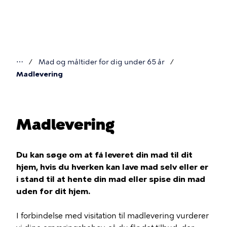
Gå
til
hovedindhold
⋯
Mad og måltider for dig under 65 år
Du
Madlevering
er
her
Madlevering
Du kan søge om at få leveret din mad til dit
hjem, hvis du hverken kan lave mad selv eller er
i stand til at hente din mad eller spise din mad
uden for dit hjem.
I forbindelse med visitation til madlevering vurderer