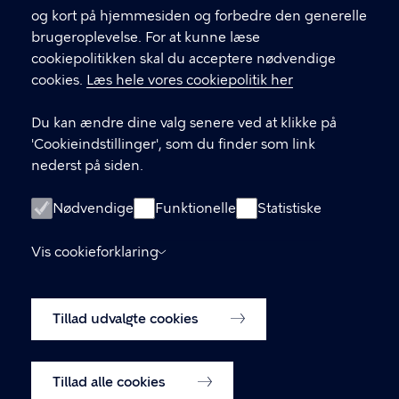
CVR-nummer
64942212
og kort på hjemmesiden og forbedre den generelle
brugeroplevelse. For at kunne læse
GENVEJE
cookiepolitikken skal du acceptere nødvendige
cookies.
Læs hele vores cookiepolitik her
Hvis du vil klage
Du kan ændre dine valg senere ved at klikke på
Digital Post
'Cookieindstillinger', som du finder som link
Databeskyttelse
nederst på siden.
Job
Nødvendige
Funktionelle
Statistiske
Tilgængelighedserklæring
Vis cookieforklaring
Om hjemmesiden
English
Cookiepolitik
Tillad udvalgte cookies
Cookieindstillinger
Tillad alle cookies