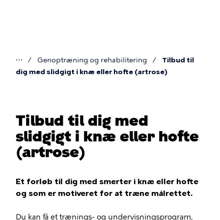
Gå
til
hovedindhold
⋯
Genoptræning og rehabilitering
Tilbud til
Du
dig med slidgigt i knæ eller hofte (artrose)
er
her
Tilbud til dig med
slidgigt i knæ eller hofte
(artrose)
Et forløb til dig med smerter i knæ eller hofte
og som er motiveret for at træne målrettet.
Du kan få et trænings- og undervisningsprogram,