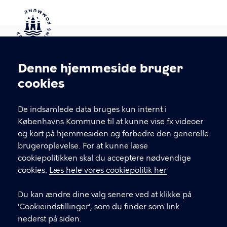
Kontakt Københavns Kommune
Denne hjemmeside bruger
Cookieindstillinger
cookies
T
33 66 33 66
l
Find andre kontakter her
f
De indsamlede data bruges kun internt i
.
Københavns Kommune til at kunne vise fx videoer
CVR-nummer
64942212
og kort på hjemmesiden og forbedre den generelle
brugeroplevelse. For at kunne læse
GENVEJE
cookiepolitikken skal du acceptere nødvendige
cookies.
Læs hele vores cookiepolitik her
Hvis du vil klage
Du kan ændre dine valg senere ved at klikke på
Digital Post
'Cookieindstillinger', som du finder som link
Databeskyttelse
nederst på siden.