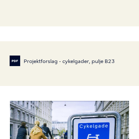
Projektforslag
-
cykelgader,
pulje
B23
Billede