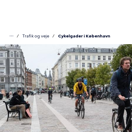
Gå
til
hovedindhold
⋯
Trafik og veje
Cykelgader i København
Du
er
her