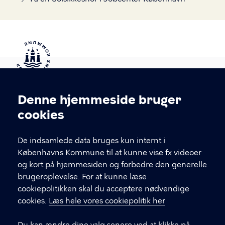
Kontakt Københavns Kommune
Denne hjemmeside bruger
Cookieindstillinger
cookies
T
33 66 33 66
l
Find andre kontakter her
f
De indsamlede data bruges kun internt i
.
Københavns Kommune til at kunne vise fx videoer
CVR-nummer
64942212
og kort på hjemmesiden og forbedre den generelle
brugeroplevelse. For at kunne læse
GENVEJE
cookiepolitikken skal du acceptere nødvendige
cookies.
Læs hele vores cookiepolitik her
Hvis du vil klage