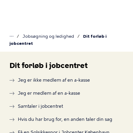
Gå
til
hovedindhold
⋯
Jobsøgning og ledighed
Dit forløb i
Du
jobcentret
er
her
Dit forløb i jobcentret
Dit
Jeg er ikke medlem af en a-kasse
forløb
Jeg er medlem af en a-kasse
i
jobcentret
Samtaler i jobcentret
Hvis du har brug for, en anden taler din sag
Få en Solsikkesnor i Jobcenter København