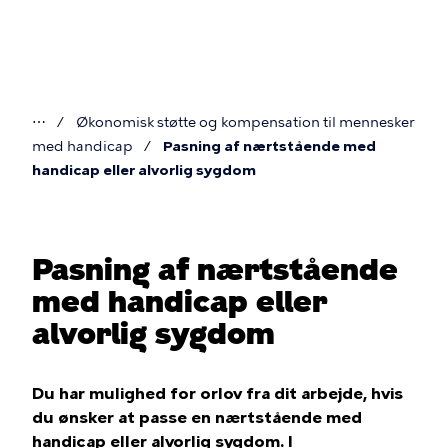
Gå
til
hovedindhold
⋯
Økonomisk støtte og kompensation til mennesker
Du
med handicap
Pasning af nærtstående med
er
handicap eller alvorlig sygdom
her
Pasning af nærtstående
med handicap eller
alvorlig sygdom
Du har mulighed for orlov fra dit arbejde, hvis
du ønsker at passe en nærtstående med
handicap eller alvorlig sygdom. I