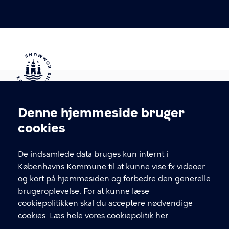
Kontakt Københavns Kommune
Denne hjemmeside bruger
Cookieindstillinger
cookies
T
33 66 33 66
l
Find andre kontakter her
f
De indsamlede data bruges kun internt i
.
Københavns Kommune til at kunne vise fx videoer
CVR-nummer
64942212
og kort på hjemmesiden og forbedre den generelle
brugeroplevelse. For at kunne læse
GENVEJE
cookiepolitikken skal du acceptere nødvendige
cookies.
Læs hele vores cookiepolitik her
Hvis du vil klage