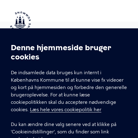
Kontakt Københavns Kommune
Denne hjemmeside bruger
Cookieindstillinger
cookies
T
33 66 33 66
l
Find andre kontakter her
f
De indsamlede data bruges kun internt i
.
Københavns Kommune til at kunne vise fx videoer
CVR-nummer
64942212
og kort på hjemmesiden og forbedre den generelle
brugeroplevelse. For at kunne læse
GENVEJE
cookiepolitikken skal du acceptere nødvendige
cookies.
Læs hele vores cookiepolitik her
Hvis du vil klage
Du kan ændre dine valg senere ved at klikke på
Digital Post
'Cookieindstillinger', som du finder som link
Databeskyttelse