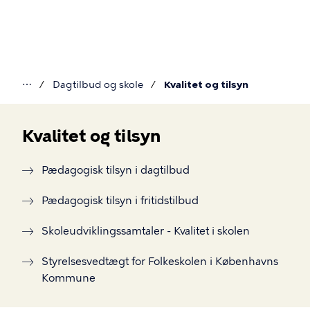
Gå
til
hovedindhold
⋯
Dagtilbud og skole
Kvalitet og tilsyn
Du
er
Kvalitet og tilsyn
her
Kvalitet
Pædagogisk tilsyn i dagtilbud
og
Pædagogisk tilsyn i fritidstilbud
tilsyn
Skoleudviklingssamtaler - Kvalitet i skolen
Styrelsesvedtægt for Folkeskolen i Københavns
Kommune