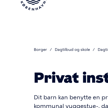
Gå
til
hovedindhold
Borger
Dagtilbud og skole
Dagti
Du
Privat ins
er
her
Dit barn kan benytte en pri
kommunal vuggestue-, dag