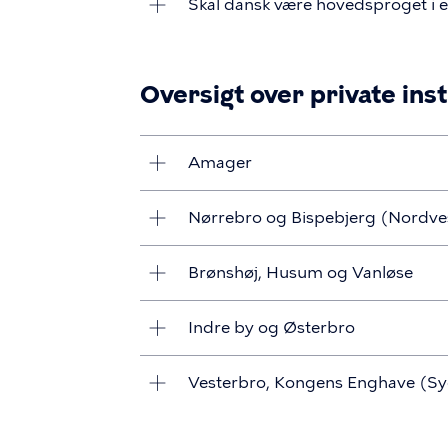
Skal dansk være hovedsproget i en
Oversigt over private inst
Amager
Nørrebro og Bispebjerg (Nordve
Brønshøj, Husum og Vanløse
Indre by og Østerbro
Vesterbro, Kongens Enghave (S