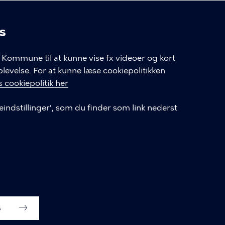
s
linger
Kommune til at kunne vise fx videoer og kort
velse. For at kunne læse cookiepolitikken
GENVEJE
 cookiepolitik her
eindstillinger', som du finder som link nederst
Hvis du vil klage
Databeskyttelse
Tilgængelighedserklæring
English
Cookieindstillinger
s