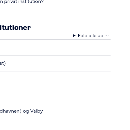
 privat institution?
itutioner
Fold alle ud
st)
ydhavnen) og Valby