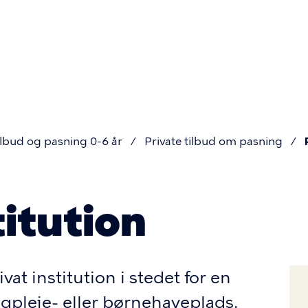
Primær
navigatio
lbud og pasning 0-6 år
Private tilbud om pasning
titution
vat institution i stedet for en
pleje- eller børnehaveplads.