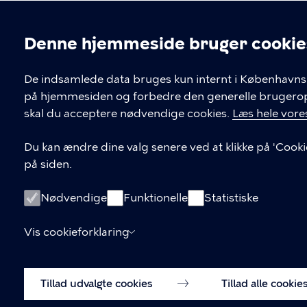
Denne hjemmeside bruger cookie
Cookieindstil
De indsamlede data bruges kun internt i Københavns 
på hjemmesiden og forbedre den generelle brugerople
Kontakt Københavns Kommune
skal du acceptere nødvendige cookies.
Læs hele vores
T
33 66 33 66
Du kan ændre dine valg senere ved at klikke på 'Cooki
l
på siden.
Find andre kontakter her
f
.
CVR-nummer
64942212
Nødvendige
Funktionelle
Statistiske
Vis cookieforklaring
Tillad udvalgte cookies
Tillad alle cookie